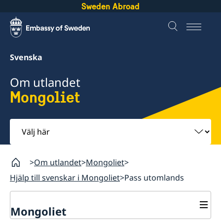
Sweden Abroad
Svenska
Om utlandet
Mongoliet
Välj
här
Om utlandet
Mongoliet
Hjälp till svenskar i Mongoliet
Pass utomlands
Mongoliet