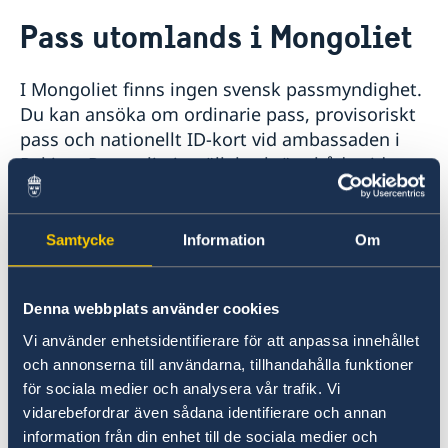
Rösta i Mongoliet
Pass utomlands i Mongoliet
Hjälp till svenskar i Mongoliet
Rösta i Mongoliet
I Mongoliet finns ingen svensk passmyndighet.
Pass utomlands
Legaliseringar
Du kan ansöka om ordinarie pass, provisoriskt
Hjälp kring medborgarskap
pass och nationellt ID-kort vid ambassaden i
Akut hjälp
Peking. Personlig inställelse krävs både vid
Reseinformation
ansökan och utlämning av pass och ID-kort.
Ambassadens reseinformation
Samtycke
Information
Om
Du kan läsa mer om passansökan på
Aktuella händelser
Kriser och katastrofer
ambassaden i Peking här.
Allmänna säkerhetsläget
Evakuering vid kriser och katastrofer
Försäkringsskydd
Terrorism
Lagen om konsulära katastrofinsatser
Övriga upplysningar
Denna webbplats använder cookies
Naturförhållanden och katastrofer
UD och ambassadernas krisberedskap
In- och utresebestämmelser
Pass utomlands
Vi använder enhetsidentifierare för att anpassa innehållet
Hälso- och sjukvård
och annonserna till användarna, tillhandahålla funktioner
Lokala lagar och sedvänjor
för sociala medier och analysera vår trafik. Vi
Här finns grundläggande information som
Trafiksäkerhet
vidarebefordrar även sådana identifierare och annan
gäller för alla länder. I vissa länder gäller
Kriminalitet och personlig säkerhet
information från din enhet till de sociala medier och