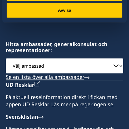
av dessa stater har Sverige ambassader och
mongolia@sweden-consulate.mn
konsulat. Sveriges utrikesrepresentation består
Avvisa
av drygt 100 utlandsmyndigheter.
Fax:
+976-11-326535
Bodi Tower 1201,
Hitta ambassader, generalkonsulat och
representationer:
Sukhbaatar Square,
Ulan Bator, Mongolia
Välj
ambassad
Måndag till fredag, kl. 09-17
Se en lista över alla ambassader
Konsul
UD Resklar
Boldkhuyag Luvsanvandan
Få aktuell reseinformation direkt i fickan med
appen UD Resklar. Läs mer på regeringen.se.
Svensklistan
Lämna uppgifter om var du befinner dig och