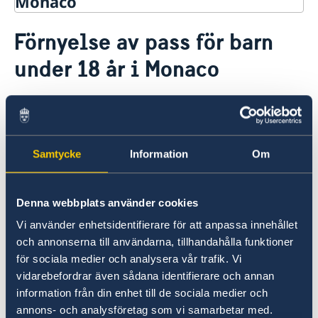
Monaco
Rösta i Monaco
Förnyelse av pass för barn
Hjälp till svenskar i Monaco
under 18 år i Monaco
Rösta i Monaco
Akut hjälp
Ekonomiskt nödställd
Läs mer om detta på sidorna om
Pass utomlands
Om du blir sjuk eller råkar ut för en olycka
förnyelse av pass för barn under 18 år i
Förlust av pass
Juridisk hjälp i utlandet
Frankrike
Förnyelse av pass för vuxna
Dödsfall
Samtycke
Information
Om
.
Förnyelse av pass för barn under 18 år
Larmcentraler
Ansökan om pass för barn under 18 år
Hemtransport
Provisoriskt pass
Denna webbplats använder cookies
Nationellt id-kort
Förnyelse av pass för minderårig
Samordningsnummer
Vi använder enhetsidentifierare för att anpassa innehållet
Hjälp kring medborgarskap
och annonserna till användarna, tillhandahålla funktioner
Här finns grundläggande information som
för sociala medier och analysera vår trafik. Vi
Återfå svenskt medborgarskap
Gifta sig utomlands
gäller för alla länder. I vissa länder gäller
vidarebefordrar även sådana identifierare och annan
Om svenskt medborgarskap
Legaliseringar
dessutom ytterligare villkor. Kontakta ansvarig
information från din enhet till de sociala medier och
Dubbelt medborgarskap
Reseinformation
ambassad för mer information.
annons- och analysföretag som vi samarbetar med.