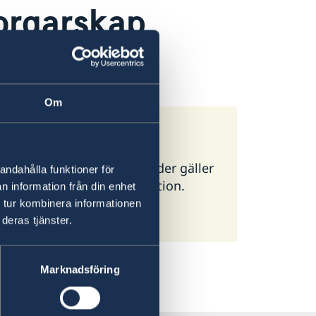
orgarskap
rgarskap i Frankrike
.
Om
ör alla länder. I vissa länder gäller
andahålla funktioner för
g ambassad för mer information.
n information från din enhet
 tur kombinera informationen
deras tjänster.
Marknadsföring