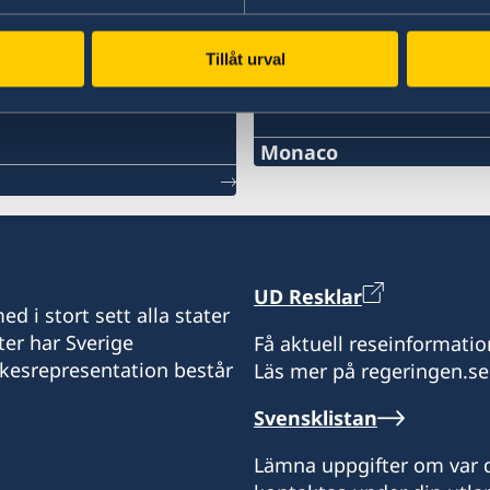
Tillåt urval
Svenska konsulat
Monaco
Telefon:
+377 97 97 87 24
E-mail:
UD Resklar
d i stort sett alla stater
monaco@consulatdesue
ter har Sverige
Få aktuell reseinformatio
ikesrepresentation består
Läs mer på regeringen.se
Consulat honoraire de S
Clipper Palace
Svensklistan
4, Rue de la Turbie
98000 Monaco
Lämna uppgifter om var d