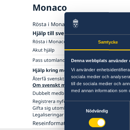
Monaco
Rösta i Monaco
Hjälp till svenskar i Monaco
Rösta i Monaco
Samtycke
Akut hjälp
Ekonomiskt nödställd
Pass utomlands
Denna webbplats använder 
Om du blir sjuk eller råkar ut för en olycka
Förlust av pass
Hjälp kring medborgarskap
Vi använder enhetsidentifierar
Juridisk hjälp i utlandet
Förnyelse av pass för vuxna
sociala medier och analysera 
Dödsfall
Återfå svenskt medborgarskap
Förnyelse av pass för barn under 18 år
Larmcentraler
till de sociala medier och a
Om svenskt medborgarskap
Ansökan om pass för barn under 18 år
Hemtransport
med annan information som du 
Dubbelt medborgarskap
Provisoriskt pass
Nationellt id-kort
Registrera nyfödd utomlands
Ansökan om att behålla sitt svenska
Samtyckesval
Samordningsnummer
medborgarskap
Gifta sig utomlands
Nödvändig
Legaliseringar
Reseinformation