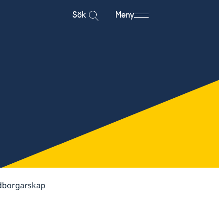
Sök
Meny
dborgarskap