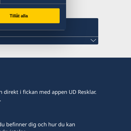
Tillåt alla
de.com
n direkt i fickan med appen UD Resklar.
.
uède à Monaco
u befinner dig och hur du kan