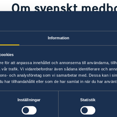
Om svenskt medb
Läs mer om detta på sidorna om
svenskt medbo
Information
Svenskt medborgarskap
cookies
Här finns grundläggande information som gäller f
e för att anpassa innehållet och annonserna till användarna, tillh
dessutom ytterligare villkor. Kontakta ansvari
vår trafik. Vi vidarebefordrar även sådana identifierare och anna
nnons- och analysföretag som vi samarbetar med. Dessa kan i sin
har tillhandahållit eller som de har samlat in när du har använt 
Läs mer
Inställningar
Statistik