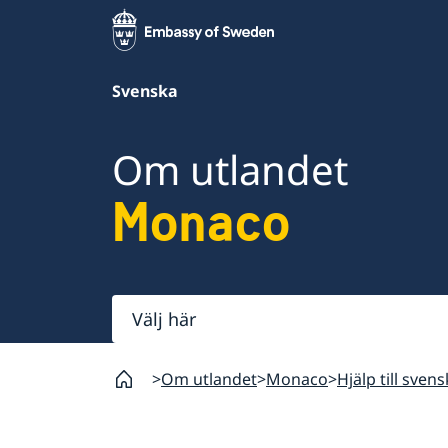
Svenska
Om utlandet
Monaco
Välj
här
Om utlandet
Monaco
Hjälp till sven