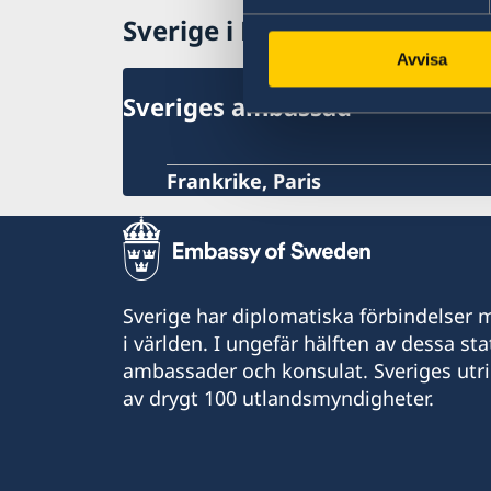
Ambassadens reseinformation
Sverige i Monaco
Aktuella händelser
Inför resan
Avvisa
Allmänna säkerhetsläget
Om olyckan är framme
Terrorism
Sveriges ambassad
Naturförhållanden och katastrofer
In- och utresebestämmelser
Hälso- och sjukvård
Frankrike, Paris
Lokala lagar och sedvänjor
Kriminalitet och personlig säkerhet
Trafiksäkerhet
Sverige har diplomatiska förbindelser me
i världen. I ungefär hälften av dessa sta
ambassader och konsulat. Sveriges utr
av drygt 100 utlandsmyndigheter.