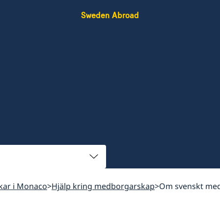
Sweden Abroad
skar i Monaco
Hjälp kring medborgarskap
Om svenskt me