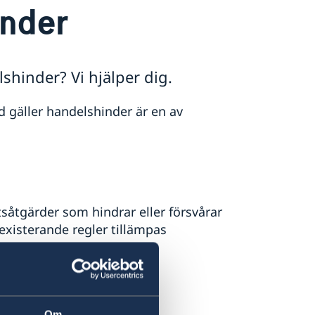
nder
lshinder? Vi hjälper dig.
d gäller handelshinder är en av
åtgärder som hindrar eller försvårar
 existerande regler tillämpas
avtal
ati
Om