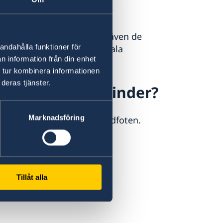
ttsliga processer.
 gäller främst
icke-diskriminering, men även de
andahålla funktioner för
vissa fall kan även bilaterala
n information från din enhet
 tur kombinera informationen
deras tjänster.
tött på handelshinder?
Marknadsföring
på adressen du hittar i sidfoten.
Tillåt alla