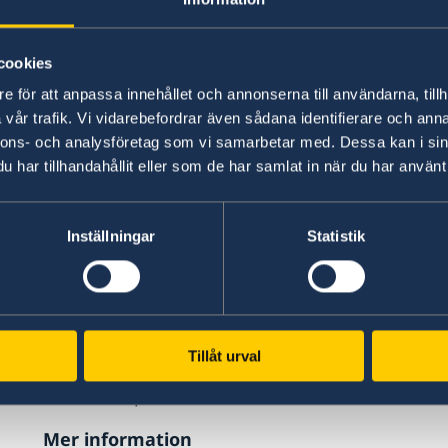
politisk inblandning i olika ärenden eller rä
För handelshinder som påträffas utanför EU/EES
cookies
Världshandelsorganisationens (WTO) regler om 
e för att anpassa innehållet och annonserna till användarna, tillh
frihandelsavtal som EU ingått med tredje land. I 
vår trafik. Vi vidarebefordrar även sådana identifierare och anna
investeringsskyddsavtal vara aktuella.
nnons- och analysföretag som vi samarbetar med. Dessa kan i sin
har tillhandahållit eller som de har samlat in när du har använt 
Har du eller ditt företag s
Inställningar
Statistik
Då är du välkommen att kontakta oss. Maila oss 
Ange:
datum
namn/företag
Tillåt urval
bransch
vilket problemet är
Mer information