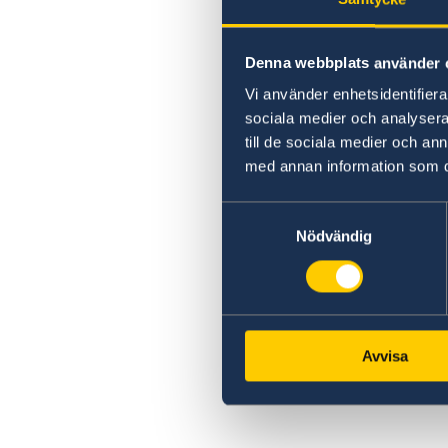
Denna webbplats använder 
Vi använder enhetsidentifierar
sociala medier och analysera 
till de sociala medier och a
med annan information som du 
Samtyckesval
Nödvändig
Avvisa