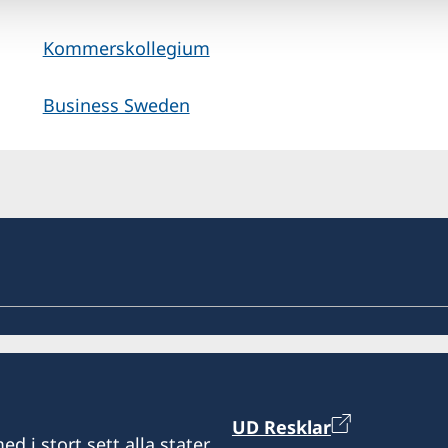
Kommerskollegium
Business Sweden
UD Resklar
d i stort sett alla stater