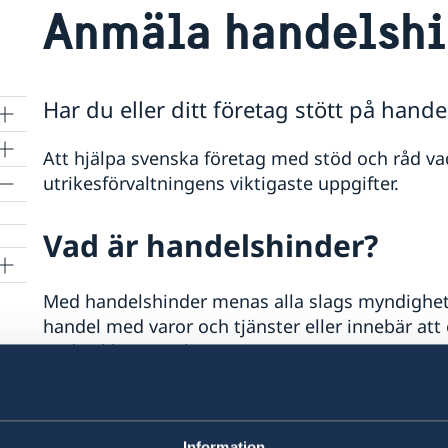
Anmäla handelshi
Har du eller ditt företag stött på hande
Att hjälpa svenska företag med stöd och råd va
utrikesförvaltningens viktigaste uppgifter.
Vad är handelshinder?
ner
Med handelshinder menas alla slags myndighets
handel med varor och tjänster eller innebär att
godtyckligt. Det kan vara:
åtgärder som strider mot gällande handels
oklar lagstiftning eller svårhanterlig byråkr
Information