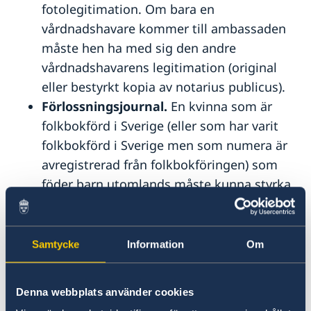
fotolegitimation. Om bara en
vårdnadshavare kommer till ambassaden
måste hen ha med sig den andre
vårdnadshavarens legitimation (original
eller bestyrkt kopia av notarius publicus).
Förlossningsjournal.
En kvinna som är
folkbokförd i Sverige (eller som har varit
folkbokförd i Sverige men som numera är
avregistrerad från folkbokföringen) som
föder barn utomlands måste kunna styrka
att det är hon som fött barnet. För att
styrka relationen mor/barn är det inte
tillräckligt att enbart visa upp ett
Samtycke
Information
Om
födelsebevis, det krävs även ett
graviditetsintyg, förlossningsjournal eller
Denna webbplats använder cookies
dylikt, där det framgår att det är kvinnan