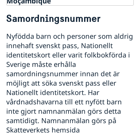
Moçambique
Rösta i Moçambique
Samordningsnummer
Hjälp till svenskar i Moçambique
Rösta i Moçambique
Nyfödda barn och personer som aldrig
Akut hjälp
innehaft svenskt pass, Nationellt
Ekonomiskt nödställd
Pass i Moçambique
Om du blir sjuk eller råkar ut för en olycka
identitetskort eller varit folkbokförda i
Pass för vuxna
Dödsfall
Sverige måste erhålla
Pass för minderåringar
Samordningsnummer
samordningsnummer innan det är
Förlust av pass i Moçambique
möjligt att söka svenskt pass eller
Provisoriskt pass
Nationellt identitetskort. Har
Nationellt id-kort
Svenskt medborgarskap
vårdnadshavarna till ett nyfött barn
Gifta sig i Moçambique
inte gjort namnanmälan görs detta
Avgifter
samtidigt. Namnanmälan görs på
Legaliseringar
Skatteverkets hemsida
Reseinformation
Service för svenska företag i Moçambique
Ambassadens reseinformation Moçambique