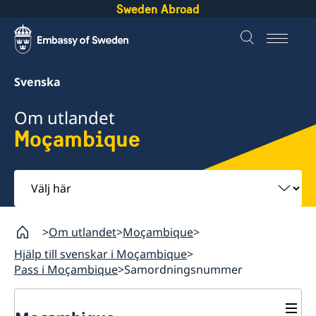
Sweden Abroad
Svenska
Om utlandet
Moçambique
Välj
här
Om utlandet
Moçambique
Hjälp till svenskar i Moçambique
Pass i Moçambique
Samordningsnummer