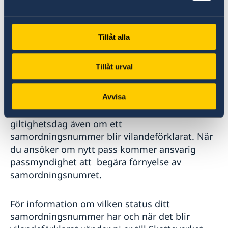
Aktivt
Vilandeförklarat
Tillåt alla
Ett samordningsnummer blir vilande förklarat
vid utgången av det femte kalenderåret om
Tillåt urval
inte någon anmälan eller ansökan om förnyelse
inkommit till Skatteverket.
Avvisa
Om du har ett giltigt pass så gäller det till sista
giltighetsdag även om ett
samordningsnummer blir vilandeförklarat. När
du ansöker om nytt pass kommer ansvarig
passmyndighet att begära förnyelse av
samordningsnumret.
För information om vilken status ditt
samordningsnummer har och när det blir