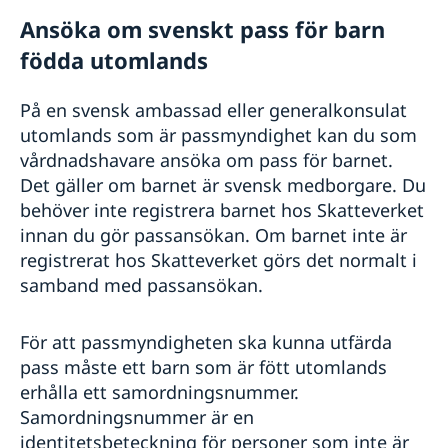
Ansöka om svenskt pass för barn
Aktuella händelser
Allmänna säkerhetsläget
födda utomlands
Resa i landet
In- och utresebestämmelser
På en svensk ambassad eller generalkonsulat
Hälso- och sjukvård
utomlands som är passmyndighet kan du som
Lokala lagar och sedvänjor
Spridning av infrektionssjukdomen Mpox
vårdnadshavare ansöka om pass för barnet.
Kriminalitet och personlig säkerhet
Det gäller om barnet är svensk medborgare. Du
Trafiksäkerhet
behöver inte registrera barnet hos Skatteverket
Terrorism
innan du gör passansökan. Om barnet inte är
Naturförhållanden och katastrofer
registrerat hos Skatteverket görs det normalt i
samband med passansökan.
För att passmyndigheten ska kunna utfärda
pass måste ett barn som är fött utomlands
erhålla ett samordningsnummer.
Samordningsnummer är en
identitetsbeteckning för personer som inte är