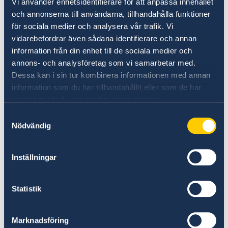
Vi använder enhetsidentifierare för att anpassa innehållet
som har fött barnet. Till exempel:
och annonserna till användarna, tillhandahålla funktioner
Caderneta da gestante, Caderneta de saude
för sociala medier och analysera vår trafik. Vi
da criança.
vidarebefordrar även sådana identifierare och annan
information från din enhet till de sociala medier och
Dokument på annat språk än svenska ska
annons- och analysföretag som vi samarbetar med.
bestyrkas av notarius publicus.
Dessa kan i sin tur kombinera informationen med annan
information som du har tillhandahållit eller som de har
Boka tid via e-post till:
samlat in när du har använt deras tjänster.
ambassaden.maputo@gov.se
Samtyckesval
Nödvändig
Har du redan fått
samordningsnummer sedan tidigare
Inställningar
gäller nya regler från 18 juni 2021
Statistik
Ett samordningsnummer har efter den 18 juni
2021 olika status:
Marknadsföring