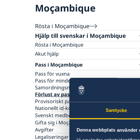
Moçambique
Rösta i Moçambique
Hjälp till svenskar i Moçambique
Rösta i Moçambique
Akut hjälp
Ekonomiskt nödställd
Pass i Moçambique
Om du blir sjuk eller råkar ut för en olycka
Pass för vuxna
Dödsfall
Pass för minderåringar
Samordningsnummer
Förlust av pass i Moçambique
Provisoriskt pass
Nationellt id-kort
Samtycke
Svenskt medborgarskap
Gifta sig i Moçambique
Avgifter
Denna webbplats använder 
Legaliseringar
Vi använder enhetsidentifierar