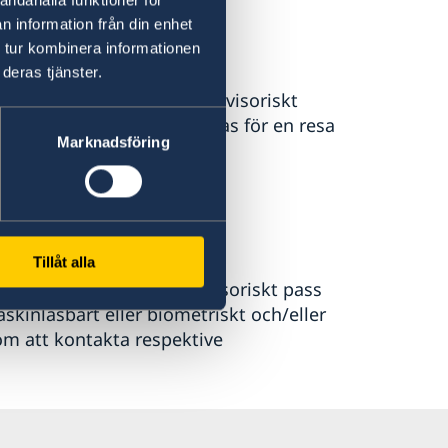
n information från din enhet
 tur kombinera informationen
deras tjänster.
het att ansöka om ett provisoriskt
bart och kan endast utfärdas för en resa
Marknadsföring
e-biljett eller bokning vid
ad.
iskt pass.
Tillåt alla
a till accepterar ett provisoriskt pass
skinläsbart eller biometriskt och/eller
nom att kontakta respektive