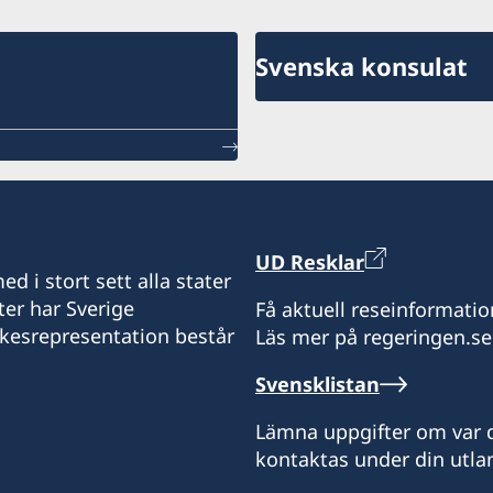
Svenska konsulat
UD Resklar
d i stort sett alla stater
ter har Sverige
Få aktuell reseinformatio
ikesrepresentation består
Läs mer på regeringen.se
Svensklistan
Lämna uppgifter om var d
kontaktas under din utlan