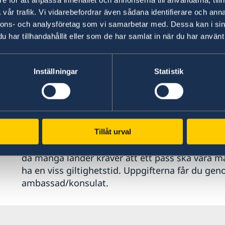
vår trafik. Vi vidarebefordrar även sådana identifierare och anna
Provisoriskt pass
que
nnons- och analysföretag som vi samarbetar med. Dessa kan i sin
har tillhandahållit eller som de har samlat in när du har använt 
Om du måste resa omedelbart finns även möjlig
pass. Detta pass är i A4-format, icke maskinläs
Inställningar
Statistik
som är nära förestående. Du måste visa upp din 
ansökningstillfället. Giltighetstiden är begräns
Mer information om hur du ansöker om provisor
Tillåt urval
Du måste själv ta reda på om det land du ska res
då många länder kräver att ett pass ska vara ma
ha en viss giltighetstid. Uppgifterna får du ge
ambassad/konsulat.