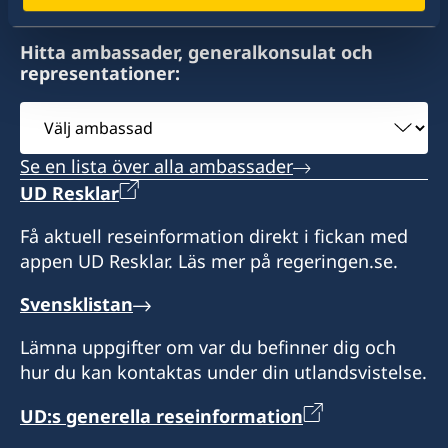
norma.cerros@gmail.com
jbarreto@grupocentura.com
kativara@prodigy.net.mx
Boka tid per tel. eller e-post
Hitta ambassader, generalkonsulat och
Boka tid via tel eller e-post
representationer:
Boka tid per e-post eller tel
Alla besök behöver tidsbokas per e-post eller
telefon
Välj
ambassad
Se en lista över alla ambassader
UD Resklar
Få aktuell reseinformation direkt i fickan med
appen UD Resklar. Läs mer på regeringen.se.
Svensklistan
Lämna uppgifter om var du befinner dig och
hur du kan kontaktas under din utlandsvistelse.
UD:s generella reseinformation