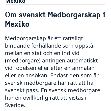
Mexiko
Rösta i Mexiko
Om svenskt Medborgarskap i
Hjälp till svenskar i Mexiko
Mexiko
Rösta i Mexiko
Levnadsintyg i Mexiko
Pass i Mexiko
Medborgarskap är ett rättsligt
Passansökan för vuxna i Mexiko
Legaliseringar i Mexiko
bindande förhållande som uppstår
Ansökan om, eller förnyelse av pass för barn under
Om svenskt Medborgarskap i Mexiko
mellan en stat och en individ
18 år i Mexiko
Konsulära avgifter i Mexiko
Provisoriskt pass i Mexiko
(medborgare) antingen automatiskt
Körkort i Mexiko
Samordningsnummer i Mexiko
Akut hjälp i Mexiko
vid födelsen eller efter en anmälan
Vad kan du få hjälp med?
Gifta sig i Mexiko
eller en ansökan. Endast den som är
Advokatlista i Mexiko
svensk medborgare har rätt att ha
Reseinformation i Mexiko
svenskt pass. En svensk medborgare
Ambassadens reseinformation i Mexiko
har en ovillkorlig rätt att vistas i
Aktuella händelser i Mexiko
Sverige.
Allmänna säkerhetsläget i Mexiko