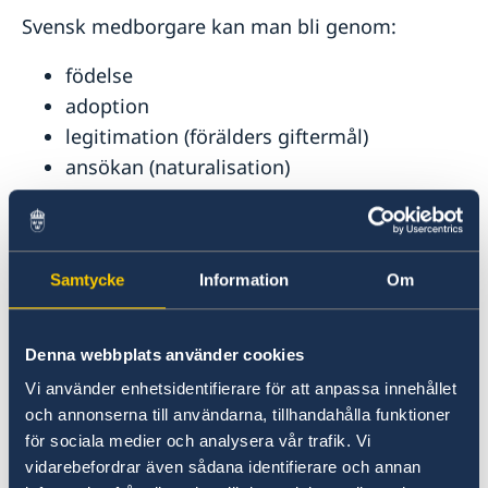
In- och utresebestämmelser i Mexiko
Svensk medborgare kan man bli genom:
Naturförhållanden och katastrofer i Mexiko
Hälso- och sjukvård i Mexiko
födelse
Lokala lagar och sedvänjor i Mexiko
adoption
Kriminalitet och personlig säkerhet i Mexiko
Trafiksäkerhet i Mexiko
legitimation (förälders giftermål)
Praktisk information
ansökan (naturalisation)
Vid nödsituation
eller
anmälan (barn, ungdomar 18–20 år och
Samtycke
Information
Om
medborgare i Finland, Danmark, Norge och
Island).
Denna webbplats använder cookies
Vi använder enhetsidentifierare för att anpassa innehållet
Att behålla svenskt medborgarskap
och annonserna till användarna, tillhandahålla funktioner
för sociala medier och analysera vår trafik. Vi
För att undvika att du förlorar ditt svenska
vidarebefordrar även sådana identifierare och annan
medborgarskap om du är född och bosatt