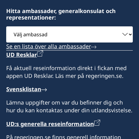
Imagine Communication, Centre Par Anfa,
endast per telefon måndag-fredag kl 9-12 samt
Rue Konronfal, La Corniche Äin-Diab - BP Casa
14:30-16:30.
Adress:
Konsulatet är öppet måndag, tisdag, torsdag
Hitta ambassader, generalkonsulat och
20000, Casablanca
representationer:
Consulat de Suède
och fredag från kl 10:30- 17:30.
Alla besök sker enligt överenskommelse på
Rue Moulay Driss, Imm Moulay Driss 3, Appt 22
Onsdag: kl 9:30- 12:00.
Välj
Konsulatet är öppet måndag--fredag kl 9:00 -
telefon.
Tanger
Lördag : 9:30-16h30.
ambassad
11.00 samt 14:30 till 16:30.
Se en lista över alla ambassader
Konsul
Konsulatet är öppet måndag-fredag kl 9:00-
Konsul
Konsulatet är stängd onsdag eftermiddag.
14:00
UD Resklar
Nouzha Rachdi
Adnane Ben Abdallah
Konsul
Få aktuell reseinformation direkt i fickan med
appen UD Resklar. Läs mer på regeringen.se.
Konsul
Meriem Bennani Benjelloun
Svensklistan
Younis Erzini
Lämna uppgifter om var du befinner dig och
hur du kan kontaktas under din utlandsvistelse.
UD:s generella reseinformation
På regeringen.se finns generell information