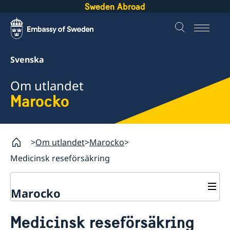
Sweden Abroad
Svenska
Om utlandet
Marocko
Om utlandet
Marocko
Medicinsk reseförsäkring
Marocko
Rösta i Marocko
Medicinsk reseförsäkring
Hjälp till svenskar i Marocko