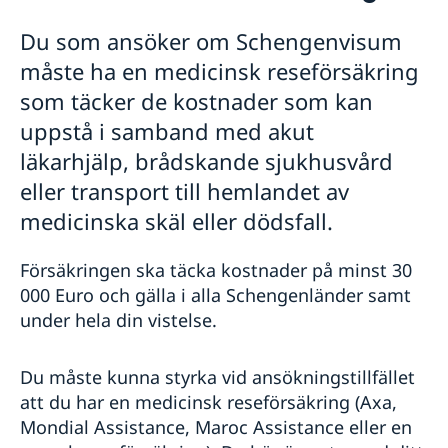
Rösta i Marocko
Reseinformation - Marocko
Du som ansöker om Schengenvisum
Avgifter
Ambassadens reseinformation - Marocko
måste ha en medicinsk reseförsäkring
Pass i Marocko
Aktuella händelser
Om olyckan är framme i Marocko
Förnyelse av pass för vuxna
Legaliseringar
som täcker de kostnader som kan
Allmänna säkerhetsläget
Flytta till och från Marocko
Förnyelse av pass för barn under 18 år
Överföring av pengar
uppstå i samband med akut
Terrorism
Ansökan om pass för barn under 18 år
Gifta sig i Marocko
Naturförhållanden och katastrofer
läkarhjälp, brådskande sjukhusvård
Samordningsnummer
In- och utresebestämmelser
Vigsel i Marocko enligt marockansk lag
Svenskar i Världen
Provisoriskt pass
eller transport till hemlandet av
Hälso- och sjukvård
Öppettider och tidsbokning - Ansökan om
Svenskt körkort i Marocko
medicinska skäl eller dödsfall.
Lokala lagar, sedvänjor och språk
pass/nationell id-handling
Tappat ditt svenska körkort
Kriminalitet och personlig säkerhet
Nationellt id-kort
Förnyelse av körkort
Trafiksäkerhet
Försäkringen ska täcka kostnader på minst 30
Hämta ut mitt pass på ett svenskt konsulat i Marocko
Resa i landet
000 Euro och gälla i alla Schengenländer samt
Övriga upplysningar
under hela din vistelse.
Du måste kunna styrka vid ansökningstillfället
att du har en medicinsk reseförsäkring (Axa,
Mondial Assistance, Maroc Assistance eller en