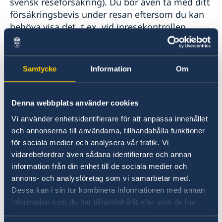
svensk reseförsäkring). Du bör även ta med ditt
försäkringsbevis under resan eftersom du kan
behöva visa det, t.ex. vid inresekontrollen.
Undantag
Samtycke
Information
Om
Vissa yrkesgrupper kan undantas från kravet på
att teckna en försäkring mot bakgrund av att
de redan har en motsvarande försäkring i sitt
Denna webbplats använder cookies
arbete.
Vi använder enhetsidentifierare för att anpassa innehållet
och annonserna till användarna, tillhandahålla funktioner
Undantagen från kravet på medicinsk
för sociala medier och analysera vår trafik. Vi
försäkring är även den som:
vidarebefordrar även sådana identifierare och annan
information från din enhet till de sociala medier och
har ett diplomatpass
annons- och analysföretag som vi samarbetar med.
ansöker om visering för
Dessa kan i sin tur kombinera informationen med annan
information som du har tillhandahållit eller som de har
flygplatstransitering
samlat in när du har använt deras tjänster.
är anhörig till EU-medborgare (annan än