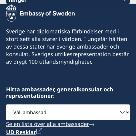
+212 5 22 36 22 70
Tel
E-post
+212 5 24 44 75 28
Telefon
+212 539 93 78 35
consulat.suede.aga@gmail.com
E-POST
Sverige har diplomatiska förbindelser med i
+212 5 22 36 22 73
E-post
Besöksadress:
stort sett alla stater i världen. I ungefär hälften
dg@dellarosa-marrakech.com
Immeuble Rachdi
E-post
av dessa stater har Sverige ambassader och
consulsuedetanger@hotmail.fr
Avenue HASSAN II
Adress:
konsulat. Sveriges utrikesrepresentation består
mbb.imagine@gmail.com
Agadir 80 000
5, Avenue Rue Moulay Al Hassan, Hivernage
av drygt 100 utlandsmyndigheter.
Fax
40020, Marrakech
Öppettider: Konsulatet nås för närvarande
+212 539 93 74 86
Imagine Communication, Centre Par Anfa,
endast per telefon måndag-fredag kl 9-12 samt
Rue Konronfal, La Corniche Äin-Diab - BP Casa
14:30-16:30.
Adress:
Konsulatet är öppet måndag, tisdag, torsdag
Hitta ambassader, generalkonsulat och
20000, Casablanca
representationer:
Consulat de Suède
och fredag från kl 10:30- 17:30.
Alla besök sker enligt överenskommelse på
Rue Moulay Driss, Imm Moulay Driss 3, Appt 22
Onsdag: kl 9:30- 12:00.
Välj
Konsulatet är öppet måndag--fredag kl 9:00 -
telefon.
Tanger
Lördag : 9:30-16h30.
ambassad
11.00 samt 14:30 till 16:30.
Se en lista över alla ambassader
Konsul
Konsulatet är öppet måndag-fredag kl 9:00-
Konsul
Konsulatet är stängd onsdag eftermiddag.
14:00
UD Resklar