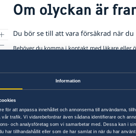
Om olyckan är fr
Du bör se till att vara försäkrad när du
Behöver du komma i kontakt med läkare eller ö
Rabat eller de svenska konsulaten.
Telefonnummer ambulans: 150
Information
Telefonnummer brandkår: 115
cookies
Poliskontor finns i de flesta kvarter i de större 
e för att anpassa innehållet och annonserna till användarna, tillh
vår trafik. Vi vidarebefordrar även sådana identifierare och anna
För att komma i kontakt med polisen ring: 1
nnons- och analysföretag som vi samarbetar med. Dessa kan i sin
har tillhandahållit eller som de har samlat in när du har använt 