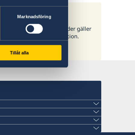
jälp med?
Marknadsföring
ör alla länder. I vissa länder gäller
g ambassad för mer information.
Tillåt alla