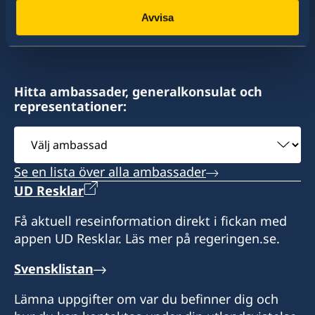
konsulat. Sveriges utrikesrepresentation består
Avvisa
Consulate General of Sweden,
av drygt 100 utlandsmyndigheter.
14 Archbishop Street,
Valletta, VLT1144 - Malta
Hitta ambassader, generalkonsulat och
representationer:
Telefon- och besökstid :
Välj
Besökstid endast efter överenskommelse.
ambassad
Se en lista över alla ambassader
måndag - fredag kl. 09.00-12.00
UD Resklar
Honorärkonsul
Få aktuell reseinformation direkt i fickan med
appen UD Resklar. Läs mer på regeringen.se.
Francis Galea Salomone
Svensklistan
Lämna uppgifter om var du befinner dig och