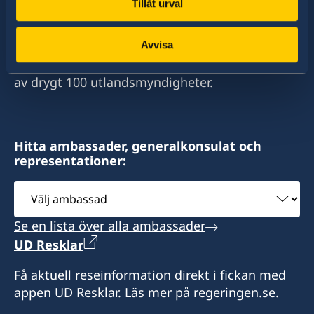
Tillåt urval
Sverige har diplomatiska förbindelser med i
E-mail
stort sett alla stater i världen. I ungefär hälften
av dessa stater har Sverige ambassader och
Avvisa
consulategeneral@galeasalomone.com
konsulat. Sveriges utrikesrepresentation består
Consulate General of Sweden,
av drygt 100 utlandsmyndigheter.
14 Archbishop Street,
Valletta, VLT1144 - Malta
Hitta ambassader, generalkonsulat och
representationer:
Telefon- och besökstid :
Välj
Besökstid endast efter överenskommelse.
ambassad
Se en lista över alla ambassader
måndag - fredag kl. 09.00-12.00
UD Resklar
Honorärkonsul
Få aktuell reseinformation direkt i fickan med
appen UD Resklar. Läs mer på regeringen.se.
Francis Galea Salomone