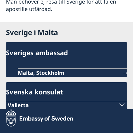
Man behöver ej resa till Sverige för att få en
apostille utfärdad.
Sverige i Malta
Sveriges ambassad
Malta, Stockholm
Svenska konsulat
Valletta
Telephone
+356 21 236120