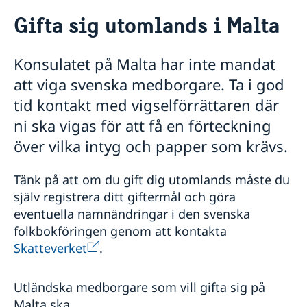
Rösta i Malta
Gifta sig utomlands i Malta
Service för svenska företag
Reseinformation
Konsulatet på Malta har inte mandat
Hjälp till svenskar i Malta
Ambassadens reseinformation
att viga svenska medborgare. Ta i god
Aktuella händelser
Rösta i Malta
Inför resan
tid kontakt med vigselförrättaren där
Allmänna säkerhetsläget
Pass utomlands
Resa med snus
Terrorism
ni ska vigas för att få en förteckning
Samordningsnummer
Gifta sig utomlands
In- och utresebestämmelser
Nationellt id-kort
över vilka intyg och papper som krävs.
Registrera nyfött barn
Naturförhållanden och katastrofer
Provisoriskt pass
Hälso- och sjukvård
Ansökan om pass för barn under 18 år
Lokala lagar och sedvänjor
Tänk på att om du gift dig utomlands måste du
Förnyelse av pass för barn under 18 år
Kriminalitet och personlig säkerhet
själv registrera ditt giftermål och göra
Förnyelse av pass för vuxna
Trafiksäkerhet
eventuella namnändringar i den svenska
folkbokföringen genom att kontakta
Skatteverket
.
Utländska medborgare som vill gifta sig på
Malta ska