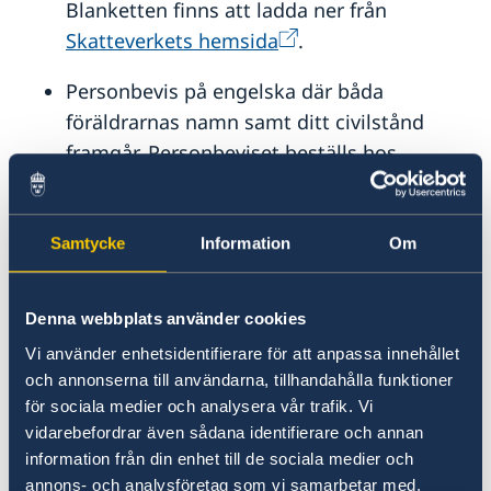
Blanketten finns att ladda ner från
Skatteverkets hemsida
.
Personbevis på engelska där båda
föräldrarnas namn samt ditt civilstånd
framgår. Personbeviset beställs hos
Skatteverket och får inte vara äldre än 3
månader. Beställ personbevis från
Skatteverket
här
Samtycke
Information
Om
Pass eller annan giltig fotolegitimation för
Denna webbplats använder cookies
bägge parter.
Vi använder enhetsidentifierare för att anpassa innehållet
Intyg att du och din fästman/fästmö ej
och annonserna till användarna, tillhandahålla funktioner
registrerats som gifta på Malta under den
för sociala medier och analysera vår trafik. Vi
vidarebefordrar även sådana identifierare och annan
tiden ni bott på Malta. Bägge parter måste
information från din enhet till de sociala medier och
uppvisa detta vid ansökan.
annons- och analysföretag som vi samarbetar med.