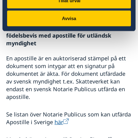
Tillåt urval
partern är svensk medborgare görs ansökan
endast för den svenska medborgaren.
Avvisa
Om du behöver uppvisa ett svenskt
födelsbevis med apostille för utländsk
myndighet
En apostille är en auktoriserad stämpel på ett
dokument som intygar att en signatur på
dokumentet är äkta. För dokument utfärdade
av svensk myndighet t.ex. Skatteverket kan
endast en svensk Notarie Publicus utfärda en
apostille.
Se listan över Notarie Publicus som kan utfärda
Apostille i Sverige
här