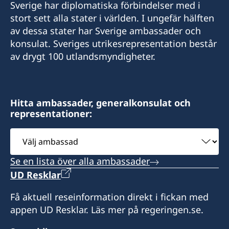
Sverige har diplomatiska förbindelser med i
E-mail
stort sett alla stater i världen. I ungefär hälften
av dessa stater har Sverige ambassader och
consulategeneral@galeasalomone.com
konsulat. Sveriges utrikesrepresentation består
Consulate General of Sweden,
av drygt 100 utlandsmyndigheter.
14 Archbishop Street,
Valletta, VLT1144 - Malta
Hitta ambassader, generalkonsulat och
representationer:
Telefon- och besökstid :
Välj
Besökstid endast efter överenskommelse.
ambassad
Se en lista över alla ambassader
måndag - fredag kl. 09.00-12.00
UD Resklar
Honorärkonsul
Få aktuell reseinformation direkt i fickan med
appen UD Resklar. Läs mer på regeringen.se.
Francis Galea Salomone