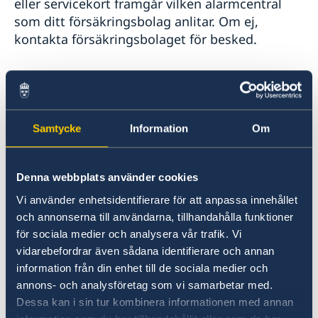
eller servicekort framgår vilken alarmcentral
Valuta
som ditt försäkringsbolag anlitar. Om ej,
Resklar - UD:s reseinformation direkt i fickan
kontakta försäkringsbolaget för besked.
SOS International A/S
Nitivej 6
DK-2000 Fredriksberg
Samtycke
Information
Om
Tel: +45 70 10 50 55
Larmcentralen: +45 70 10 50 50
Fax: +45 70 10 50 56
Denna webbplats använder cookies
E-post:
sos@sos.eu
Vi använder enhetsidentifierare för att anpassa innehållet
www.sos.dk
och annonserna till användarna, tillhandahålla funktioner
för sociala medier och analysera vår trafik. Vi
Falck Global Assistance
vidarebefordrar även sådana identifierare och annan
Mejerivägen 9, Box 44024
information från din enhet till de sociala medier och
SE-100 73 Stockholm
annons- och analysföretag som vi samarbetar med.
Tel: + 46 8 587 717 17
Dessa kan i sin tur kombinera informationen med annan
Fax: + 46 8 505 939 13