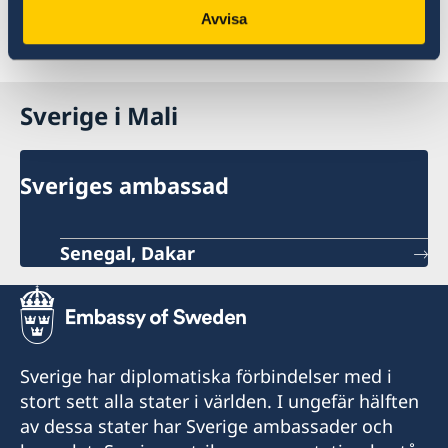
E-mail:
alarm@gouda-rf.se
Avvisa
http://www.gouda-rf.se
Sverige i Mali
Sveriges ambassad
Senegal, Dakar
Sverige har diplomatiska förbindelser med i
stort sett alla stater i världen. I ungefär hälften
av dessa stater har Sverige ambassader och