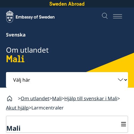
Sweden Abroad
Svenska
Om utlandet
Mali
Välj
här
Om utlandet
Mali
Hjälp till svenskar i Mali
Akut hjälp
Larmcentraler
Mali