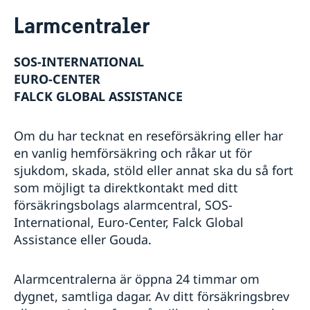
Rösta i Mali
Larmcentraler
Hjälp till svenskar i Mali
Rösta i Mali
SOS-INTERNATIONAL
Akut hjälp
EURO-CENTER
Larmcentraler
FALCK GLOBAL ASSISTANCE
Pass i Mali
Reseinformation
Om du har tecknat en reseförsäkring eller har
Utvecklingssamarbete
Ambassadens reseinformation
en vanlig hemförsäkring och råkar ut för
Aktuella händelser
sjukdom, skada, stöld eller annat ska du så fort
In- och utresebestämmelser
som möjligt ta direktkontakt med ditt
Allmänna säkerhetsläget
försäkringsbolags alarmcentral, SOS-
Resa i landet
International, Euro-Center, Falck Global
Terrorism
Assistance eller Gouda.
Trafiksäkerhet
Kriminalitet och personlig säkerhet
Hälso- och sjukvård
Alarmcentralerna är öppna 24 timmar om
Naturförhållanden och katastrofer
dygnet, samtliga dagar. Av ditt försäkringsbrev
Lokala lagar och sedvänjor