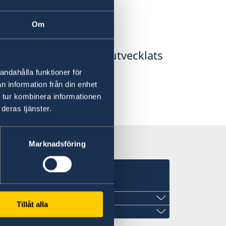
a företag
Om
handelsrelation som utvecklats
växt.
andahålla funktioner för
n information från din enhet
 tur kombinera informationen
deras tjänster.
Marknadsföring
Tillåt alla