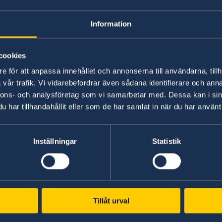
Service för svensk
Information
Sverige och Malaysia har en mångårig 
cookies
positivt i takt med båda ekonomiers till
e för att anpassa innehållet och annonserna till användarna, tillh
vår trafik. Vi vidarebefordrar även sådana identifierare och anna
nnons- och analysföretag som vi samarbetar med. Dessa kan i sin
har tillhandahållit eller som de har samlat in när du har använt 
Inställningar
Statistik
ERV
Svenska konsulat
Penang
Tillåt urval
Tel:
Sabah
Tel: