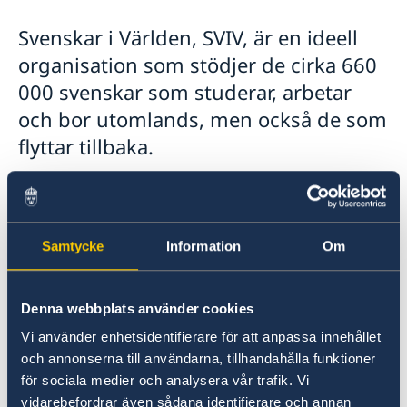
Rösta i Malaysia
Svenskar i Världen, SVIV, är en ideell
Pass i Malaysia
organisation som stödjer de cirka 660
Förlust av pass
Akut hjälp
Provisoriskt pass
000 svenskar som studerar, arbetar
Hjälp vid brott
Anmäl din utlandsvistelse
Samordningsnummer
och bor utomlands, men också de som
Stulet eller förlorat bank-/kreditkort
Gifta sig i Malaysia
Överföring av pengar från Sverige
flyttar tillbaka.
Medborgarskap
Juridisk hjälp i utlandet
Registrera nyfödd utomlands
Internetbedrägeri
SVIV är utlandssvenskarnas röst i Sverige
Kan jag förnya körkort utomlands?
genom att vara remissinstans och bedriva
Förvärv av Malaysiskt körkort
Legaliseringar
påverkansarbete för att säkerställa att
Levnadsintyg
Samtycke
Information
Om
utlandssvenskarnas perspektiv beaktas.
Sjukvård
Svenskar i Världen
SVIV har cirka 100 representanter runt om i
Denna webbplats använder cookies
Reseinformation
världen som står redo att hjälpa svenskar med
Vi använder enhetsidentifierare för att anpassa innehållet
Service för svenska företag
Ambassadens reseinformation
sina nätverk och lokala expertis. Motsvarande
och annonserna till användarna, tillhandahålla funktioner
Aktuella händelser
Så kan du få stöd
Inför resan
hjälp kan man få när man återvänder till
för sociala medier och analysera vår trafik. Vi
Allmänna säkerhetsläget
Team Sweden
Sverige.
Se till att vara försäkrad
Landfakta
vidarebefordrar även sådana identifierare och annan