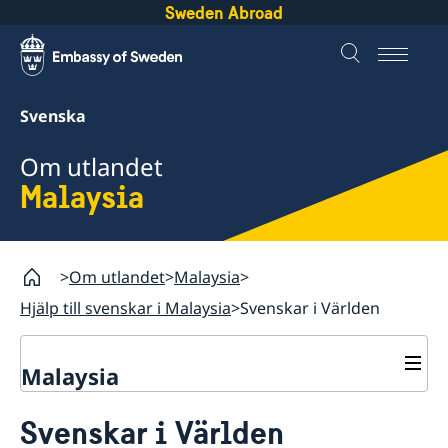
Sweden Abroad
Svenska
Om utlandet
Malaysia
Om utlandet
Malaysia
Hjälp till svenskar i Malaysia
Svenskar i Världen
Malaysia
Rösta i Malaysia
Svenskar i Världen
Hjälp till svenskar i Malaysia