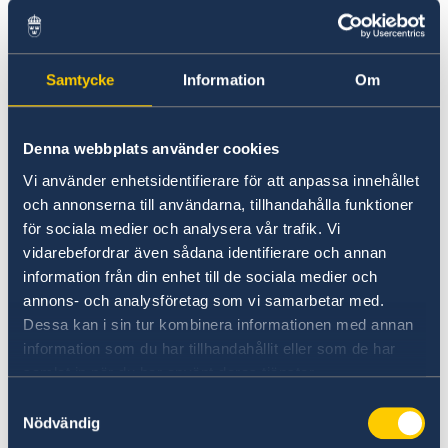
valid Swedish license for up to
12 months
from 19 May 2025
.
The 12-month period is
NOT a grace
Samtycke
Information
Om
period
and does not apply to foreign
nationals who have already resided in
Denna webbplats använder cookies
Malaysia for more than 12 months as of 19
Vi använder enhetsidentifierare för att anpassa innehållet
May 2025.
och annonserna till användarna, tillhandahålla funktioner
för sociala medier och analysera vår trafik. Vi
2) For existing foreign national residents in
vidarebefordrar även sådana identifierare och annan
Malaysia
information från din enhet till de sociala medier och
annons- och analysföretag som vi samarbetar med.
Q:
What is the status of foreign nationals who
Dessa kan i sin tur kombinera informationen med annan
have already resided in Malaysia for more than
information som du har tillhandahållit eller som de har
12 months but have not yet obtained a
samlat in när du har använt deras tjänster.
Malaysian Driving License? Are they permitted
Samtyckesval
to drive in Malaysia using an International
Nödvändig
Driving Permit while waiting for the process of