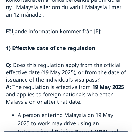
ny i Malaysia eller om du varit i Malaysia i mer
Aktuella händelser
Så kan du få stöd
Inför resan
än 12 månader.
Allmänna säkerhetsläget
Team Sweden
Se till att vara försäkrad
Landfakta
Terrorism
Behöver jag visum för att resa in i Malaysia?
Arv i internationella situationer
Naturförhållanden och katastrofer
Följande information kommer från JPJ:
SOS-International, Falck Global Assistance, ERV &
In- och utresebestämmelser
Gouda
Hälso- och sjukvård
Lokala lagar och sedvänjor
1) Effective date of the regulation
Kriminalitet och personlig säkerhet
Trafiksäkerhet
Q:
Does this regulation apply from the official
effective date (19 May 2025), or from the date of
issuance of the individual’s visa pass?
A:
The regulation is effective from
19 May 2025
and applies to foreign nationals who enter
Malaysia on or after that date.
A person entering Malaysia on 19 May
2025 to work may drive using an
International Driving Permit (IDP)
and a