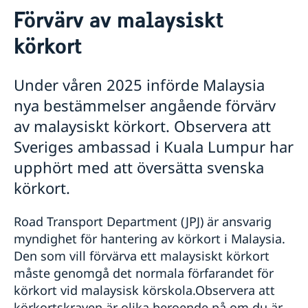
Förvärv av malaysiskt
Hjälp till svenskar i Malaysia
körkort
Rösta i Malaysia
Pass i Malaysia
Förlust av pass
Under våren 2025 införde Malaysia
Akut hjälp
Provisoriskt pass
nya bestämmelser angående förvärv
Hjälp vid brott
Anmäl din utlandsvistelse
Samordningsnummer
Stulet eller förlorat bank-/kreditkort
Gifta sig i Malaysia
av malaysiskt körkort. Observera att
Överföring av pengar från Sverige
Medborgarskap
Sveriges ambassad i Kuala Lumpur har
Juridisk hjälp i utlandet
Registrera nyfödd utomlands
Internetbedrägeri
upphört med att översätta svenska
Kan jag förnya körkort utomlands?
körkort.
Förvärv av Malaysiskt körkort
Legaliseringar
Road Transport Department (JPJ) är ansvarig
Levnadsintyg
myndighet för hantering av körkort i Malaysia.
Sjukvård
Den som vill förvärva ett malaysiskt körkort
Svenskar i Världen
måste genomgå det normala förfarandet för
Reseinformation
körkort vid malaysisk körskola.Observera att
Service för svenska företag
körkortskraven är olika beroende på om du är
Ambassadens reseinformation