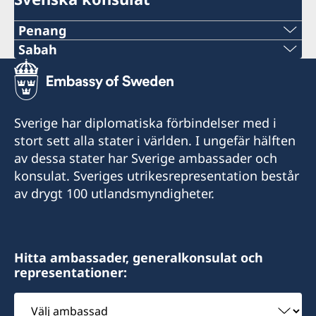
Penang
Tel:
Sabah
Tel:
+60-19-444 6686
+6016-5000 559
Tel:
Sverige har diplomatiska förbindelser med i
E-post:
stort sett alla stater i världen. I ungefär hälften
+604-3717591
av dessa stater har Sverige ambassader och
elizabethfilex@hotmail.com
E-post:
konsulat. Sveriges utrikesrepresentation består
Lot 32A-18, Lrg 1F, KKIP Selatan SMI Phase II,
av drygt 100 utlandsmyndigheter.
oglconsultancy@gmail.com
Industrial Zone 4, KKIP 88460 Kota Kinabalu,
Sabah
488A-20-02 & 03, Penas Tower, One Stop
Midlands Park Complex, Jalan Burma, 10350
Hitta ambassader, generalkonsulat och
Pulau Pinang
representationer:
Öppettider/Business Hour :
Monday – Friday = 09.00 am – 12.30 pm and
Välj
Honorärkonsul
13.30 pm – 4.30 pm