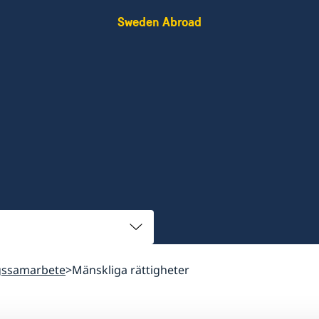
Sweden Abroad
gssamarbete
Mänskliga rättigheter