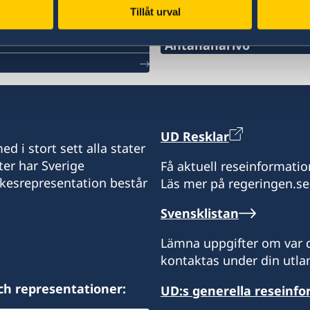
Svenska konsulat
Tillåt urval
Antananarivo
Mobil och Whatsapp:
+261 32 69 449 06
E-post:
UD Resklar
d i stort sett alla stater
sweden.mgaconsulate@g
ter har Sverige
Få aktuell reseinformatio
ikesrepresentation består
Läs mer på regeringen.se
Villa Hacienda,
RP RAHAJAMARIZAFY
Svensklistan
Ambohijatovo- Ivandry
Antananarivo 101- Madag
Lämna uppgifter om var d
kontaktas under din utlan
Kontakta konsulatet för a
ch representationer:
UD:s generella reseinf
Svenska ambassaden i Map