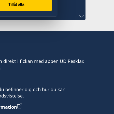
Tillåt alla
mail.com
n direkt i fickan med appen UD Resklar.
.
ascar
u befinner dig och hur du kan
dsvistelse.
tt boka tid.
ormation
uto är sidoackrediterad till