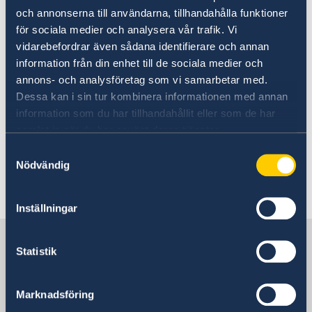
eller rese-app. Informationen är frivillig och
Anmäla handelshinder
och annonserna till användarna, tillhandahålla funktioner
Hälsa
avsedd att användas i beredskapssyfte.
för sociala medier och analysera vår trafik. Vi
Mänskliga rättigheter
vidarebefordrar även sådana identifierare och annan
Demokrati
information från din enhet till de sociala medier och
Ekonomisk tillväxt
swedenabroad.com/svensklistan
annons- och analysföretag som vi samarbetar med.
Korruption
Dessa kan i sin tur kombinera informationen med annan
http://www.regeringen.se/uds-
information som du har tillhandahållit eller som de har
reseinformation/resklar/
samlat in när du har använt deras tjänster.
Ambassaden
Samtyckesval
Nödvändig
Senast uppdaterad 01 okt. 2025, 17.06
Inställningar
Sverige i Madagaskar
Statistik
Sveriges ambassad
Marknadsföring