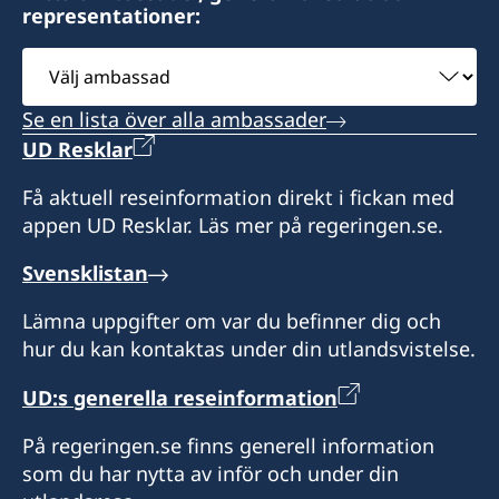
representationer:
Kontakta konsulatet för att boka tid.
Välj
Svenska ambassaden i Maputo är
ambassad
sidoackrediterad till Madagaskar. Svenska
Se en lista över alla ambassader
besökare i Madagaskar kan vid behov kontakta
UD Resklar
konsulatet. Det går även bra att ta kontakt med
svenska ambassaden i Maputo.
Få aktuell reseinformation direkt i fickan med
appen UD Resklar. Läs mer på regeringen.se.
Honorärkonsul
Svensklistan
Bertil Åkesson
Lämna uppgifter om var du befinner dig och
hur du kan kontaktas under din utlandsvistelse.
UD:s generella reseinformation
På regeringen.se finns generell information
som du har nytta av inför och under din