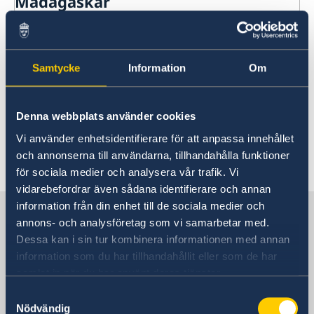
Madagaskar
Rösta i Madagaskar
Aktuella händelser
Hjälp till svenskar i Madagaskar
Rösta i Madagaskar
Reseinformation Madagaskar
Samtycke
Information
Om
Akut hjälp
För närvarande finns inga aktuella händelser
Ambassadens reseinformation
att rapportera.
Ekonomiskt nödställd
Pass i Madagaskar
Aktuella händelser
Denna webbplats använder cookies
Om du blir sjuk eller råkar ut för en olycka
Allmänna säkerhetsläget
Förlust av pass
Hjälp kring medborgarskap
Dödsfall
Vi använder enhetsidentifierare för att anpassa innehållet
Hälso- och sjukvård
Förnyelse av pass för vuxna
och annonserna till användarna, tillhandahålla funktioner
Terrorism
Ansökan om pass för barn under 18 år
Senast uppdaterad 05 aug. 2026, 13.30
Naturförhållanden och katastrofer
för sociala medier och analysera vår trafik. Vi
Provisoriskt pass
In- och utresebestämmelser
Samordningsnummer
vidarebefordrar även sådana identifierare och annan
Kriminalitet och personlig säkerhet
information från din enhet till de sociala medier och
Sverige i Madagaskar
Trafiksäkerhet
annons- och analysföretag som vi samarbetar med.
Lokala lagar och sedvänjor
Dessa kan i sin tur kombinera informationen med annan
Resa i landet
information som du har tillhandahållit eller som de har
Sveriges ambassad
Landfakta Madagaskar
samlat in när du har använt deras tjänster.
Service för svenska företag Madagaskar
Samtyckesval
Svenska företag i Madagaskar
Nödvändig
Moçambique, Maputo
Utvecklingssamarbete