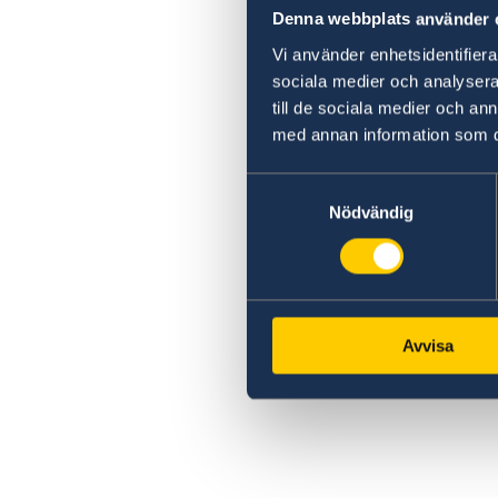
Denna webbplats använder 
Vi använder enhetsidentifierar
sociala medier och analysera 
till de sociala medier och a
med annan information som du 
Samtyckesval
Nödvändig
Avvisa