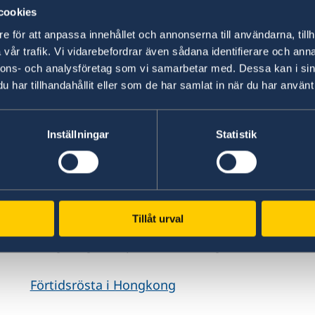
cookies
Du som är utomlands kan brevrösta i valet 2026
e för att anpassa innehållet och annonserna till användarna, tillh
utlandet och vara framme i tid till rösträkningen
vår trafik. Vi vidarebefordrar även sådana identifierare och anna
den 30 juli 2026. Brevröstning är ett bra altern
nnons- och analysföretag som vi samarbetar med. Dessa kan i sin
ambassad eller ett konsulat.
har tillhandahållit eller som de har samlat in när du har använt 
Om att brevrösta från utlandet - på Valmyndig
Inställningar
Statistik
Förtidsröstning på utland
Många svenska utlandsmyndigheter erbjuder möj
Tillåt urval
som befinner dig i Macao kan till exempel förti
Hongkong eller på det danska generalkonsulat
Förtidsrösta i Hongkong