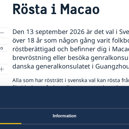
Rösta i Macao
Den 13 september 2026 är det val i Sv
över 18 år som någon gång varit folkbok
röstberättigad och befinner dig i Mac
ao
brevröstning eller besöka genralkonsul
danska generalkonsulatet i Guangzhou
Alla som har rösträtt i svenska val kan rösta f
förtidsrösta på plats eller genom att brevrösta.
från utlandet. På regeringens webbplats hitta
rösta, hur du kan rösta och anmälan till röstlä
Regeringen.se - Rösta i utlandet
Information
Brevröstning