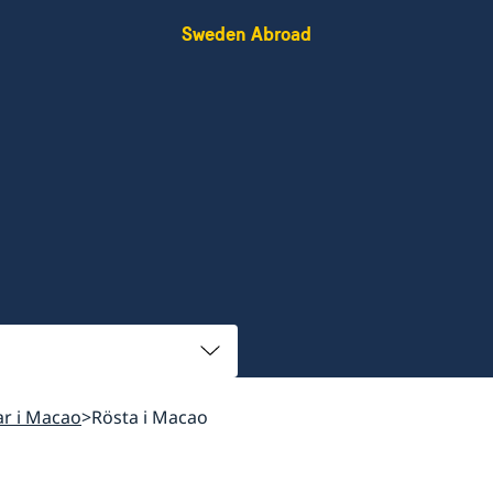
Sweden Abroad
kar i Macao
Rösta i Macao