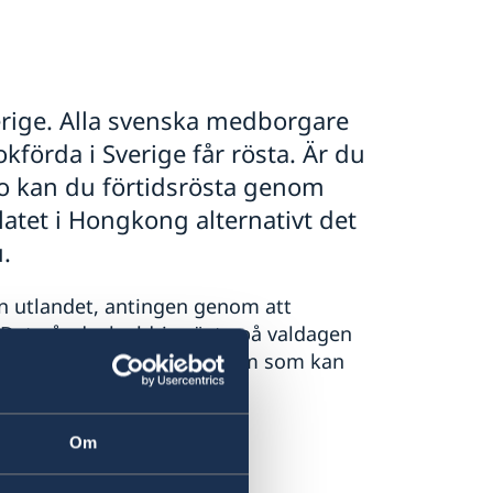
erige. Alla svenska medborgare
förda i Sverige får rösta. Är du
ao kan du förtidsrösta genom
atet i Hongkong alternativt det
.
rån utlandet, antingen genom att
 Det går dock aldrig rösta på valdagen
r du mer information om vem som kan
ngden:
Om