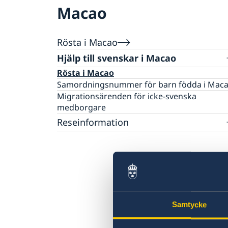
Macao
Rösta i Macao
Hjälp till svenskar i Macao
Rösta i Macao
Samordningsnummer för barn födda i Mac
Migrationsärenden för icke-svenska
medborgare
Reseinformation
Generalkonsulatets reseinformation
Aktuella händelser
Kriser och katastrofer
Allmänna säkerhetsläget
Samtycke