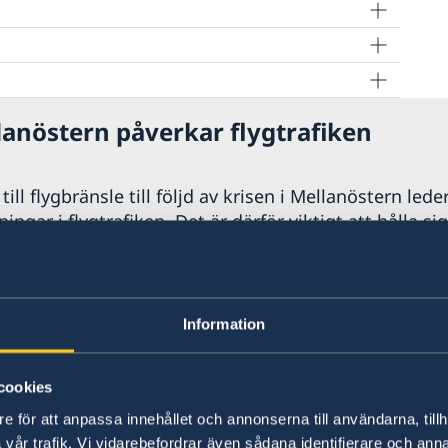
lanöstern påverkar flygtrafiken
a rättigheter
ill flygbränsle till följd av krisen i Mellanöstern leder
ngar i flygtrafiken. Det är därför viktigt att hålla si
nds, särskilt utanför EU. Förutsättningarna kan ändr
xempel att flyg kan ställas in, dirigeras om och biljett
r angeläget att varje resenär har goda marginaler vid
 och tid, för att kunna hantera dessa osäkerheter i fl
Information
 04 maj 2026
cookies
e för att anpassa innehållet och annonserna till användarna, tillh
vår trafik. Vi vidarebefordrar även sådana identifierare och anna