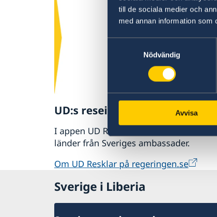
till de sociala medier och a
med annan information som du 
Samtyckesval
Nödvändig
UD:s reseinformation direkt i 
Avvisa
I appen UD Resklar finns råd och resei
länder från Sveriges ambassader.
Om UD Resklar på regeringen.se
Sverige i Liberia