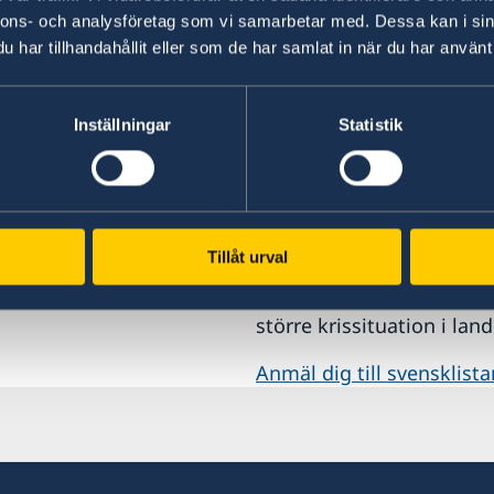
nnons- och analysföretag som vi samarbetar med. Dessa kan i sin
har tillhandahållit eller som de har samlat in när du har använt 
Inställningar
Statistik
fickan
Anmäl din utlandsv
Tillåt urval
nformation om världens
Om du vill att UD eller a
större krissituation i lan
Anmäl dig till svensklista