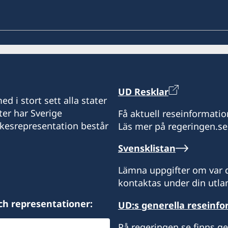
UD Resklar
d i stort sett alla stater
ter har Sverige
Få aktuell reseinformatio
ikesrepresentation består
Läs mer på regeringen.se
Svensklistan
Lämna uppgifter om var d
kontaktas under din utlan
ch representationer:
UD:s generella reseinf
På regeringen.se finns g