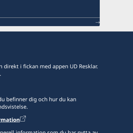
n direkt i fickan med appen UD Resklar.
.
u befinner dig och hur du kan
dsvistelse.
ormation
enerell information som du har nytta av