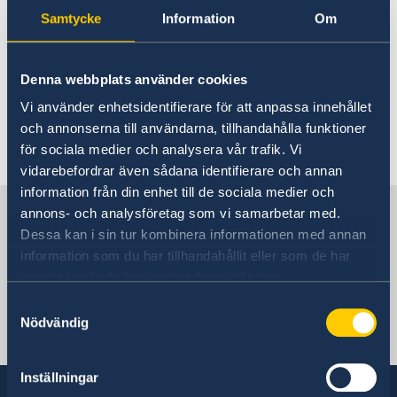
Rösta i Libanon
Samtycke
Information
Om
Pass i Libanon
Hjälp till svenskar i Libanon
Rösta i Libanon
I menyn hittar du svar på frågor gällande pass
Hjälp kring medborgarskap
Denna webbplats använder cookies
Förnyelse av körkort
och provisoriskt pass i Libanon. För
Vi använder enhetsidentifierare för att anpassa innehållet
Konsulär service till svenskar i Libanon
information, klicka på kategori för den fråga du
och annonserna till användarna, tillhandahålla funktioner
är intresserad av.
Akut hjälp
för sociala medier och analysera vår trafik. Vi
Familjerelaterat tvång
vidarebefordrar även sådana identifierare och annan
Pass i Libanon
Frihetsberövad
information från din enhet till de sociala medier och
Förlust av pass
Gifta sig i Libanon
Sverige i Libanon
Nödställd
annons- och analysföretag som vi samarbetar med.
Förnyelse av pass i Libanon
Legaliseringar
Om du blir sjuk eller råkar ut för en olycka
Dessa kan i sin tur kombinera informationen med annan
Provisoriskt pass i Libanon
Reseinformation
Juridisk hjälp i utlandet
information som du har tillhandahållit eller som de har
Samordningsnummer i Libanon
Larmcentraler
SVERIGES AMBASSAD
samlat in när du har använt deras tjänster.
Ambassadens reseinformation
Aktuella händelser
Samtyckesval
Nödvändig
Allmänna säkerhetsläget
Libanon, Beirut
Terrorism
Naturförhållanden och katastrofer
Inställningar
In- och utresebestämmelser