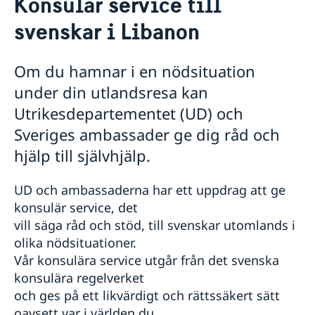
Konsulär service till
Hjälp till svenskar i Libanon
svenskar i Libanon
Rösta i Libanon
Hjälp kring medborgarskap
Förnyelse av körkort
Om du hamnar i en nödsituation
Konsulär service till svenskar i Libanon
under din utlandsresa kan
Akut hjälp
Utrikesdepartementet (UD) och
Familjerelaterat tvång
Pass i Libanon
Frihetsberövad
Sveriges ambassader ge dig råd och
Förlust av pass
Gifta sig i Libanon
Nödställd
hjälp till självhjälp.
Förnyelse av pass i Libanon
Legaliseringar
Om du blir sjuk eller råkar ut för en olycka
Provisoriskt pass i Libanon
Reseinformation
Juridisk hjälp i utlandet
Samordningsnummer i Libanon
UD och ambassaderna har ett uppdrag att ge
Larmcentraler
Ambassadens reseinformation
konsulär service, det
Aktuella händelser
vill säga råd och stöd, till svenskar utomlands i
Allmänna säkerhetsläget
olika nödsituationer.
Terrorism
Vår konsulära service utgår från det svenska
Naturförhållanden och katastrofer
konsulära regelverket
In- och utresebestämmelser
och ges på ett likvärdigt och rättssäkert sätt
Hälso- och sjukvård
oavsett var i världen du
Lokala lagar och sedvänjor