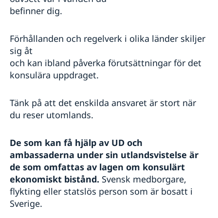
befinner dig.
Kriminalitet och personlig säkerhet
Trafiksäkerhet
Resa i landet
Förhållanden och regelverk i olika länder skiljer
Försäkringsskydd
sig åt
Övriga upplysningar
och kan ibland påverka förutsättningar för det
konsulära uppdraget.
Tänk på att det enskilda ansvaret är stort när
du reser utomlands.
De som kan få hjälp av UD och
ambassaderna under sin utlandsvistelse är
de som omfattas av lagen om konsulärt
ekonomiskt bistånd.
Svensk medborgare,
flykting eller statslös person som är bosatt i
Sverige.