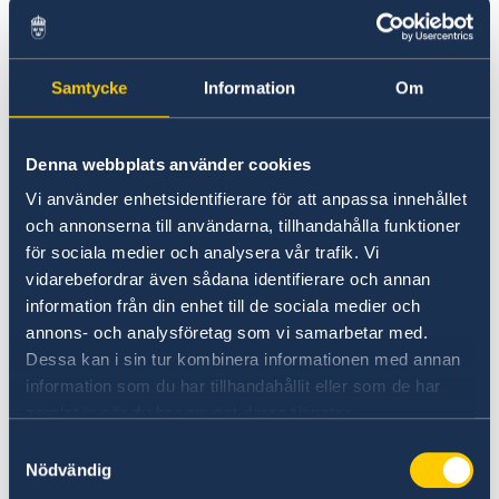
• Ladda ner appen UD Resklar och aktivera
push-notiser för de länder du vill bevaka.
Samtycke
Information
Om
• Tänk på att inte alla länder erkänner dubbelt
medborgarskap.
Denna webbplats använder cookies
Vi använder enhetsidentifierare för att anpassa innehållet
2. Det här kan vi hjälpa dig med:
och annonserna till användarna, tillhandahålla funktioner
för sociala medier och analysera vår trafik. Vi
• Ge information om hur du kan lösa din
vidarebefordrar även sådana identifierare och annan
situation om du hamnar i en nödsituation
information från din enhet till de sociala medier och
utomlands.
annons- och analysföretag som vi samarbetar med.
Dessa kan i sin tur kombinera informationen med annan
information som du har tillhandahållit eller som de har
• Utfärda provisoriskt pass.
samlat in när du har använt deras tjänster.
Samtyckesval
• Ge information om hur du för över pengar
Nödvändig
från egna konton.