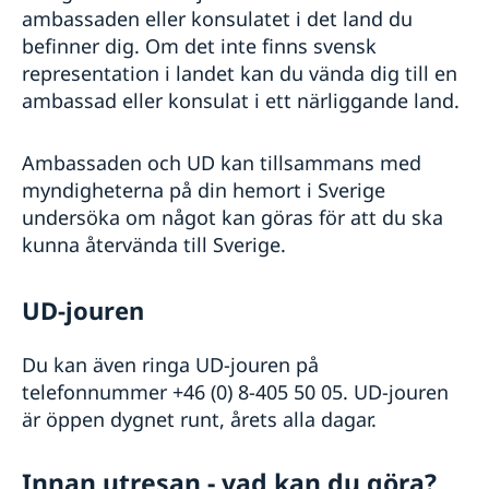
ambassaden eller konsulatet i det land du
Allmänna säkerhetsläget
befinner dig. Om det inte finns svensk
Terrorism
representation i landet kan du vända dig till en
Naturförhållanden och katastrofer
In- och utresebestämmelser
ambassad eller konsulat i ett närliggande land.
Hälso- och sjukvård
Lokala lagar och sedvänjor
Ambassaden och UD kan tillsammans med
Kriminalitet och personlig säkerhet
myndigheterna på din hemort i Sverige
Trafiksäkerhet
undersöka om något kan göras för att du ska
Resa i landet
Försäkringsskydd
kunna återvända till Sverige.
Övriga upplysningar
UD-jouren
Du kan även ringa UD-jouren på
telefonnummer +46 (0) 8-405 50 05. UD-jouren
är öppen dygnet runt, årets alla dagar.
Innan utresan - vad kan du göra?