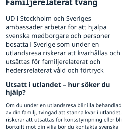
Familjerelaterat tvång
Hjälp till svenskar i Libanon
Rösta i Libanon
UD i Stockholm och Sveriges
Hjälp kring medborgarskap
Förnyelse av körkort
ambassader arbetar för att hjälpa
Konsulär service till svenskar i Libanon
svenska medborgare och personer
Akut hjälp
bosatta i Sverige som under en
Familjerelaterat tvång
utlandsresa riskerar att kvarhållas och
Frihetsberövad
Nödställd
utsättas för familjerelaterat och
Om du blir sjuk eller råkar ut för en olycka
hedersrelaterat våld och förtryck
Juridisk hjälp i utlandet
Larmcentraler
Utsatt i utlandet – hur söker du
Pass i Libanon
hjälp?
Förlust av pass
Gifta sig i Libanon
Förnyelse av pass i Libanon
Legaliseringar
Om du under en utlandsresa blir illa behandlad
Provisoriskt pass i Libanon
Reseinformation
av din familj, tvingad att stanna kvar i utlandet,
Samordningsnummer i Libanon
riskerar att utsättas för könsstympning eller bli
Ambassadens reseinformation
bortgift mot din vilja bör du kontakta svenska
Aktuella händelser