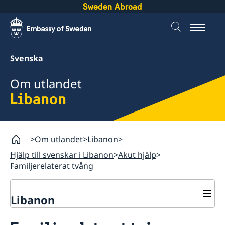
Sweden Abroad
Svenska
Om utlandet
Libanon
Om utlandet
Libanon
Hjälp till svenskar i Libanon
Akut hjälp
Familjerelaterat tvång
Libanon
Rösta i Libanon