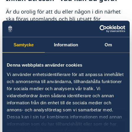
Är du orolig för att du eller någon i din närhet
ska föras utomlands och bli utsatt för
könsstympning, giftas bort eller utsättas för
någon annan form av brott? Kontakta då
socialtjänsten, socialjouren eller polisen på din
Samtycke
Information
Om
hemort innan resan och berätta om din oro och
för att se om utlandsresan kan förhindras på
något sätt.
Denna webbplats använder cookies
Vi använder enhetsidentifierare för att anpassa innehållet
Om du är utsatt för brott och det är en akut
och annonserna till användarna, tillhandahålla funktioner
situation ringer du polisen på 112. Vid övriga
för sociala medier och analysera vår trafik. Vi
ärenden 114 14, och från utlandet +46 77 114 14
vidarebefordrar även sådana identifierare och annan
00. Läs mer hos Polisen:
information från din enhet till de sociala medier och
annons- och analysföretag som vi samarbetar med.
Dessa kan i sin tur kombinera informationen med annan
Polisens webbplats
information som du har tillhandahållit eller som de har
samlat in när du har använt deras tjänster.