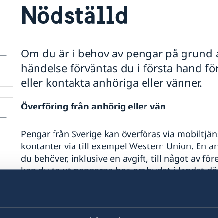
Nödställd
Om du är i behov av pengar på grund a
händelse förväntas du i första hand f
eller kontakta anhöriga eller vänner.
Överföring från anhörig eller vän
Pengar från Sverige kan överföras via mobiltjän
kontanter via till exempel Western Union. En an
du behöver, inklusive en avgift, till något av fö
kan du ta ut pengarna hos ombudet i landet där
butiker, tobaksaffärer, hotell eller växlingskontor
generösa öppettider, se företagens respektive 