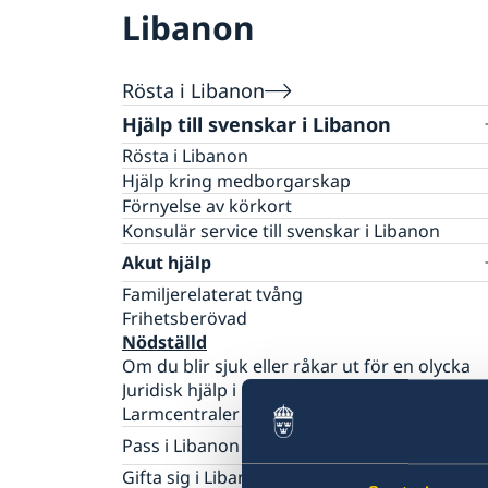
Libanon
Rösta i Libanon
Hjälp till svenskar i Libanon
Rösta i Libanon
Hjälp kring medborgarskap
Förnyelse av körkort
Konsulär service till svenskar i Libanon
Akut hjälp
Familjerelaterat tvång
Frihetsberövad
Nödställd
Om du blir sjuk eller råkar ut för en olycka
Juridisk hjälp i utlandet
Larmcentraler
Pass i Libanon
Förlust av pass
Gifta sig i Libanon