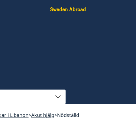
Sweden Abroad
skar i Libanon
Akut hjälp
Nödställd