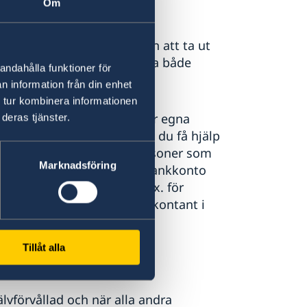
Om
du få hjälp av ambassaden att ta ut
eget konto. Du får då betala både
andahålla funktioner för
n information från din enhet
 tur kombinera informationen
tala sjukvård, men inte har egna
deras tjänster.
 anhöriga eller vänner, kan du få hjälp
kontaktuppgifter till personer som
Marknadsföring
lopp du behöver till UD:s bankkonto
ärefter av ambassaden, t.ex. för
garna kan också betalas ut kontant i
Tillåt alla
lvförvållad och när alla andra