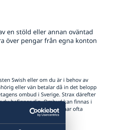
v en stöld eller annan oväntad
öra över pengar från egna konton
sten Swish eller om du är i behov av
hörig eller vän betalar då in det belopp
retagens ombud i Sverige. Strax därefter
 du befinner dig. Ombud kan finnas i
. De är lätta att hitta och har ofta
hemsidor.