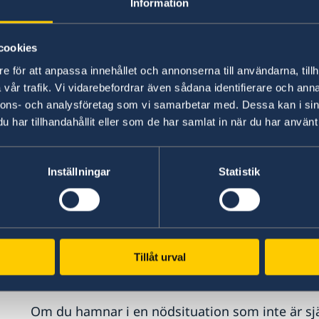
Information
Hjälp från UD eller ambassaden
Om du exempelvis har tappat ditt bankkort kan 
cookies
kontanter genom att överföra pengar från ditt 
e för att anpassa innehållet och annonserna till användarna, tillh
bankens eventuella avgift samt UD:s avgift.
vår trafik. Vi vidarebefordrar även sådana identifierare och anna
nnons- och analysföretag som vi samarbetar med. Dessa kan i sin
Om du behöver pengar för att resa hem eller be
har tillhandahållit eller som de har samlat in när du har använt 
pengar och inte själv har möjlighet att kontakta
av UD och ambassaden. Du lämnar då namn och 
Inställningar
Statistik
UD kan kontakta i Sverige. De betalar in det be
inklusive UD:s avgift. Pengarna administreras d
betalning av sjukhusräkning, och biljetter. Pen
lokal valuta.
Tillåt urval
Om du behöver ett tillfälligt lån
Om du hamnar i en nödsituation som inte är sjä