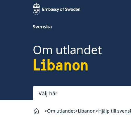
Svenska
Om utlandet
Libanon
Välj
här
Om utlandet
Libanon
Hjälp till sven