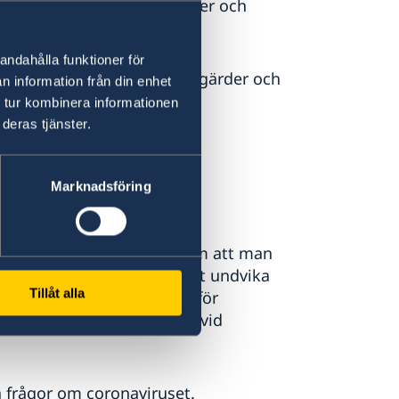
ning, samt rekommendationer och
andahålla funktioner för
ormation om regeringens åtgärder och
n information från din enhet
 Asked Questions
 tur kombinera informationen
deras tjänster.
se
eng.lsm.lv
Marknadsföring
om skulle kunna tolkas som att man
a hand stanna hemma för att undvika
Tillåt alla
rskilda numret som gäller för
3
för milda symptom eller vid
 frågor om coronaviruset.