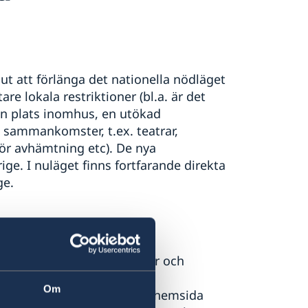
t att förlänga det nationella nödläget
are lokala restriktioner (bl.a. är det
än plats inomhus, en utökad
 sammankomster, t.ex. teatrar,
för avhämtning etc). De nya
rige. I nuläget finns fortfarande direkta
ge.
a myndigheters anvisningar och
yndighet i Lettland är
Om
on and Control.
På deras hemsida