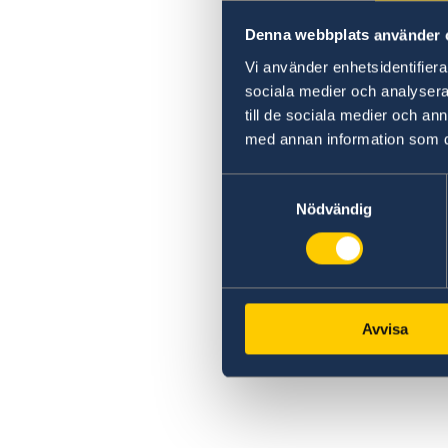
Avgifter
Denna webbplats använder 
Vi använder enhetsidentifierar
sociala medier och analysera 
till de sociala medier och a
med annan information som du 
Samtyckesval
Nödvändig
Avvisa