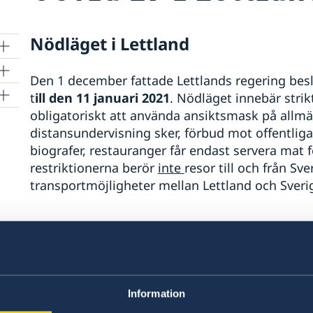
Nödläget i Lettland
Den 1 december fattade Lettlands regering beslu
t
ill den 11 januari 2021
. Nödläget innebär strikt
obligatoriskt att använda ansiktsmask på allm
distansundervisning sker, förbud mot offentliga
biografer, restauranger får endast servera mat 
restriktionerna berör
inte
resor till och från Sve
transportmöjligheter mellan Lettland och Sveri
Var kan jag hitta mer information
Ambassaden uppmanar svenskar att följa lokal
händelseutvecklingen genom media. Ansvarig m
Information
hälsomyndigheten
Centre for Disease Preventi