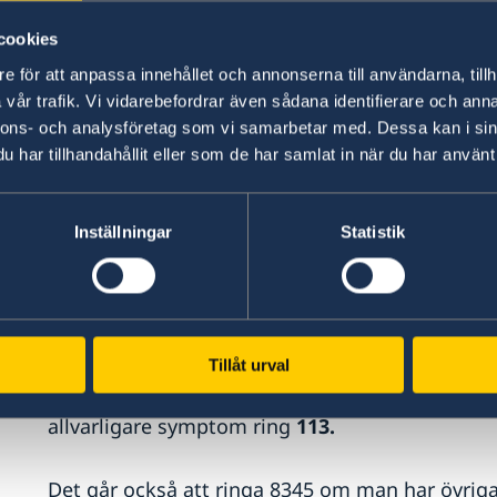
finns information om covid-19 och dess sprid
åtgärder från myndighetens sida.
cookies
e för att anpassa innehållet och annonserna till användarna, tillh
Lettiska regeringen publicerar uppdaterad inf
vår trafik. Vi vidarebefordrar även sådana identifierare och anna
vad som gäller vid resor.
Covid - 19 Frequently
nnons- och analysföretag som vi samarbetar med. Dessa kan i sin
har tillhandahållit eller som de har samlat in när du har använt 
För nyheter om det aktuella läget på engelska 
Inställningar
Statistik
Åtgärder vid symptom
Befinner man sig i Lettland och har symptom s
har smittats av coronaviruset, ska man i först
Tillåt urval
vidare spridning. Därefter ska man ringa det sä
coronaviruset. För sjukvårdsrådgivning ring
830
allvarligare symptom ring
113.
Det går också att ringa 8345 om man har övriga