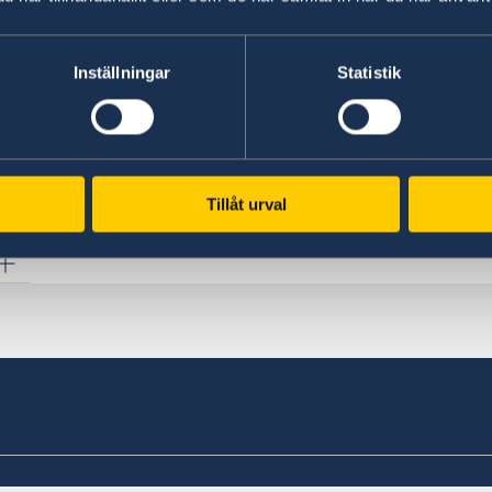
Saknas försäkring kan ambassaden hjälpa anhö
Inställningar
Statistik
alternativt lokal begravning på plats. Detta b
inte bevilja lån för sådana kostnader.
Tillåt urval