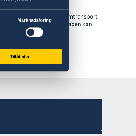
riga med råd vad gäller hemtransport
Marknadsföring
ekostas av anhöriga. Ambassaden kan
Tillåt alla