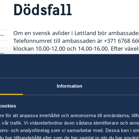
Dödsfall
Om en svensk avlider i Lettland bör ambassaden
Telefonnumret till ambassaden är +371 6768 66
klockan 10.00-12.00 och 14.00-16.00. Efter växe
via samma nummer.
Ambassaden informerar Skatteverket om dödsfall 
Folkbokföringen. Skatteverket informerar seda
Information
t.ex. Pensionsmyndigheten.
cookies
Om försäkring finns hjälper vanligtvis försäkri
praktiska hanteringen kopplad till dödsfallet 
e för att anpassa innehållet och annonserna till användarna, tillh
av den avlidne. Därför är det viktigt att ha en r
vår trafik. Vi vidarebefordrar även sådana identifierare och anna
åtminstone ha en hemförsäkring som även täcke
nnons- och analysföretag som vi samarbetar med. Dessa kan i sin
hemtransportkostnader.
har tillhandahållit eller som de har samlat in när du har använt 