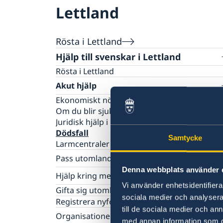
Lettland
Rösta i Lettland
Hjälp till svenskar i Lettland
Rösta i Lettland
Akut hjälp
Ekonomiskt nödställd
Om du blir sjuk eller råkar ut för en olycka
Juridisk hjälp i utlandet
Dödsfall
Samtycke
Larmcentraler
Pass utomlands
Denna webbplats använder 
Förlust av pass
Hjälp kring medborgarskap
Förnyelse av pass för vuxna
Vi använder enhetsidentifierar
Om svenskt medborgarskap
Gifta sig utomlands
Ansökan om pass för barn under 18 år
sociala medier och analysera 
Dubbelt medborgarskap
Registrera nyfödd utomlands
Provisoriskt pass
till de sociala medier och a
Organisationer och skolor
Nationellt ID-kort
med annan information som du 