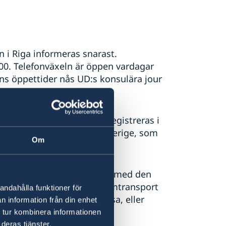
 i Riga informeras snarast.
00. Telefonväxeln är öppen vardagar
lns öppettider nås UD:s konsulära jour
i utlandet så att detta registreras i
n berörda myndigheter i Sverige, som
Om
ngsbolagets larmcentral till med den
och bekostar exempelvis hemtransport
andahålla funktioner för
eseförsäkring när du ska resa, eller
n information från din enhet
r läke-, sjukvårds- och
 tur kombinera informationen
deras tjänster.