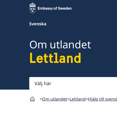
Svenska
Om utlandet
Lettland
Välj
här
Om utlandet
Lettland
Hjälp till svens