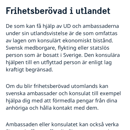
Rösta i Laos
Frihetsberövad i utlandet
Hjälp till svenskar i Laos
Rösta i Laos
De som kan få hjälp av UD och ambassaderna
Konsulär service till svenskar utomlands
Om du blir sjuk eller skadar dig utomlands
under sin utlandsvistelse är de som omfattas
Larmcentraler
av lagen om konsulärt ekonomiskt bistånd.
Frihetsberövad i utlandet
Svensk medborgare, flykting eller statslös
Bosatt utomlands
person som är bosatt i Sverige. Den konsulära
Dödsfall utomlands
hjälpen till en utflyttad person är enligt lag
Efterlevandepension
kraftigt begränsad.
Advokatlista
Avgifter
Om du blir frihetsberövad utomlands kan
Gifta sig utomlands
svenska ambassader och konsulat till exempel
Reseinformation
hjälpa dig med att förmedla pengar från dina
Passverksamhet i Laos
Reseinformation Laos
anhöriga och hålla kontakt med dem.
Samordningsnummer Laos
Aktuella händelser
Bli en barnsäker resenär!
Allmänna säkerhetsläget
Ambassaden eller konsulatet kan också verka
Terrorism