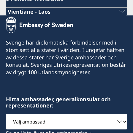
Vientiane - Laos
Telefonnummer under arbetstid:
+856 (0)20 55 414 974
Sverige har diplomatiska förbindelser med i
Telefonnummer efter arbetstid (ambassaden
stort sett alla stater i världen. I ungefär hälften
Bangkok):
av dessa stater har Sverige ambassader och
konsulat. Sveriges utrikesrepresentation består
+66 (0)2 263 72 99 (akuta ärenden)
av drygt 100 utlandsmyndigheter.
E-post:
swedishconsulatevientiane@gmail.com
Hitta ambassader, generalkonsulat och
representationer:
Consulate of Sweden
KPG Building, Tongsangnang
Välj
Chantabuly District
ambassad
Vientiane Capital
Se en lista över alla ambassader