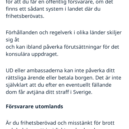
för att du får en offentlig försvarare, om det
Naturförhållanden och katastrofer
finns ett sådant system i landet där du
In- och utresebestämmelser
Hälso- och sjukvård
frihetsberövats.
Lokala lagar och sedvänjor
Kriminalitet och personlig säkerhet
Förhållanden och regelverk i olika länder skiljer
Trafiksäkerhet
sig åt
Försäkringsskydd
och kan ibland påverka förutsättningar för det
Resa i landet
konsulära uppdraget.
UD eller ambassaderna kan inte påverka ditt
rättsliga ärende eller betala borgen. Det är inte
självklart att du efter en eventuellt fällande
dom får avtjäna ditt straff i Sverige.
Försvarare utomlands
Är du frihetsberövad och misstänkt för brott