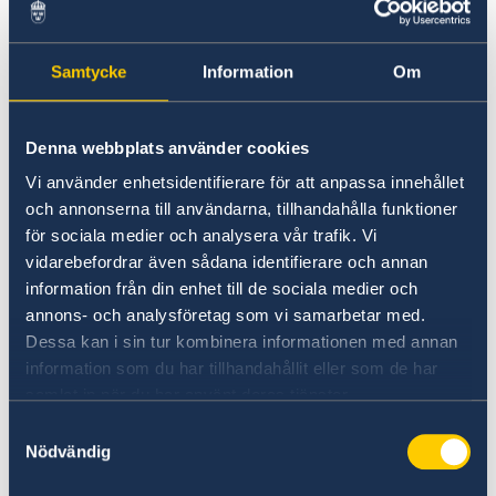
belopp (kan vara en större summa pengar). Det
fungerar som en slags säkerhet för att
Samtycke
Information
Om
personen verkligen kommer att infinna sig till
rättegången.
Denna webbplats använder cookies
Du kan inte låna pengar av ambassaden för att
Vi använder enhetsidentifierare för att anpassa innehållet
betala borgen eller böter.
och annonserna till användarna, tillhandahålla funktioner
för sociala medier och analysera vår trafik. Vi
Häkten och fängelser utomlands
vidarebefordrar även sådana identifierare och annan
information från din enhet till de sociala medier och
annons- och analysföretag som vi samarbetar med.
I många länder är förhållandena i häkten och
Dessa kan i sin tur kombinera informationen med annan
fängelser sämre än de svenska.
information som du har tillhandahållit eller som de har
samlat in när du har använt deras tjänster.
Extra mat, hygienartiklar med mera behöver du
Samtyckesval
i regel själv betala för. Om du saknar pengar
Nödvändig
och om inga andra vägar finns kan UD hjälpa
till att förmedla pengar från anhöriga i Sverige.