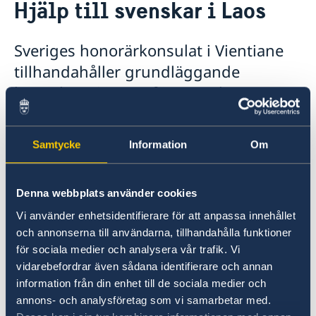
Hjälp till svenskar i Laos
Hjälp till svenskar i Laos
Rösta i Laos
Reseinformation
Sveriges honorärkonsulat i Vientiane
Konsulär service till svenskar utomlands
Passverksamhet i Laos
Reseinformation Laos
Om du blir sjuk eller skadar dig utomlands
tillhandahåller grundläggande
Samordningsnummer Laos
Larmcentraler
Aktuella händelser
Bli en barnsäker resenär!
konsulära tjänster för svenska
Frihetsberövad i utlandet
Allmänna säkerhetsläget
medborgare. Ambassaden i Bangkok
Terrorism
Bosatt utomlands
Naturförhållanden och katastrofer
Dödsfall utomlands
har dock huvudansvaret för den
In- och utresebestämmelser
Efterlevandepension
Samtycke
Information
Om
konsulära verksamheten.
Hälso- och sjukvård
Advokatlista
Kontaktuppgifter till
Lokala lagar och sedvänjor
Avgifter
Kriminalitet och personlig säkerhet
Gifta sig utomlands
Denna webbplats använder cookies
honorärkonsulatet hittar du lägre ner
Trafiksäkerhet
på sidan.
Vi använder enhetsidentifierare för att anpassa innehållet
Försäkringsskydd
och annonserna till användarna, tillhandahålla funktioner
Resa i landet
för sociala medier och analysera vår trafik. Vi
Generella frågor om hjälp
vidarebefordrar även sådana identifierare och annan
utomlands
information från din enhet till de sociala medier och
annons- och analysföretag som vi samarbetar med.