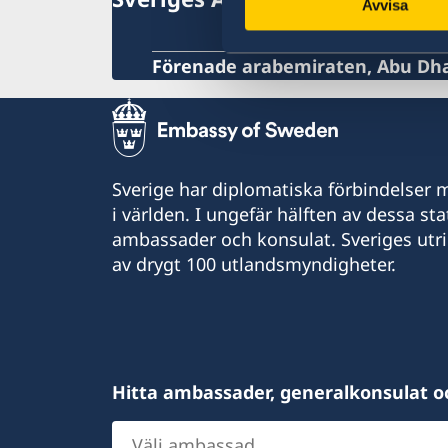
In- och utresebestämmelser
Avvisa
Hälso- och sjukvård
Lokala lagar och sedvänjor
Förenade arabemiraten, Abu Dh
Kriminalitet och personlig säkerhet
Trafiksäkerhet
Sverige har diplomatiska förbindelser me
i världen. I ungefär hälften av dessa sta
ambassader och konsulat. Sveriges utr
av drygt 100 utlandsmyndigheter.
Hitta ambassader, generalkonsulat o
Välj