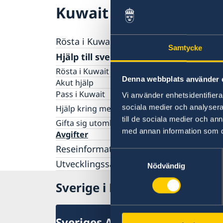
Kuwait
Rösta i Kuwait
Samtycke
Hjälp till svenskar i Kuwait
Rösta i Kuwait
Denna webbplats använder 
Akut hjälp
Pass i Kuwait
Vi använder enhetsidentifierar
sociala medier och analysera 
Hjälp kring medborgarskap
till de sociala medier och a
Om svenskt medborgarskap
Gifta sig utomlands
med annan information som du 
Avgifter
Reseinformation
Samtyckesval
Utvecklingssamarbete
Ambassadens Reseinformation
Nödvändig
Aktuella händelser
Sverige i Kuwait
Allmänna säkerhetsläget
Terrorism
Naturförhållanden och katastrofer
Sveriges Ambassad