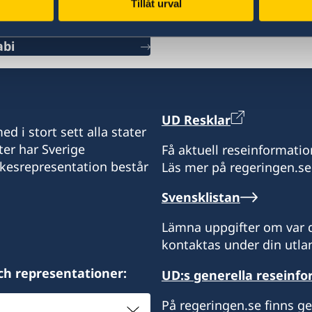
Tillåt urval
Kuwait
abi
Tel
+971 2 417 88 00
E-Post
UD Resklar
d i stort sett alla stater
Ambassaden.abu-dhabi@
ter har Sverige
Få aktuell reseinformatio
ikesrepresentation består
Läs mer på regeringen.se
Sverige har inte något k
representerar Kuwait frå
Svensklistan
ambassaden i Abu Dhabi f
ansökan om samordning
Lämna uppgifter om var d
kontaktas under din utlan
ch representationer:
UD:s generella reseinf
På regeringen.se finns g