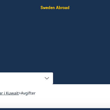
Sweden Abroad
ar i Kuwait
Avgifter