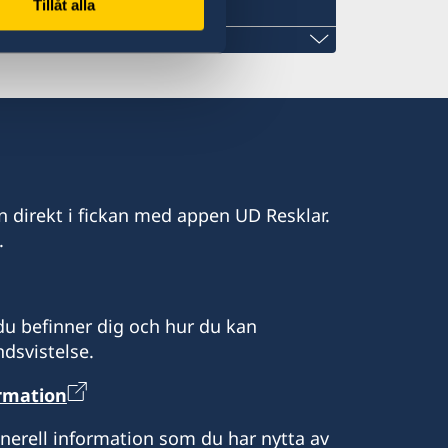
Tillåt alla
gov.se
n direkt i fickan med appen UD Resklar.
.
onsulat i Kuwait. Ambassaden
n Abu Dhabi. Vänligen ta kontakt med
ör konsulär service exempelvis
snummer och pass.
u befinner dig och hur du kan
dsvistelse.
ormation
enerell information som du har nytta av