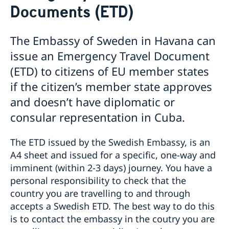
Documents (ETD)
Rösta i Kuba
Pass i Kuba
Pass för vuxna i Kuba
The Embassy of Sweden in Havana can
Pass för minderåriga i Kuba
issue an Emergency Travel Document
Provisoriskt pass i Kuba
(ETD) to citizens of EU member states
Emergency Travel Documents (ETD)
Samordningsnummer
if the citizen’s member state approves
Akut hjälp
and doesn’t have diplomatic or
Om olyckan är framme
Registrera nyfödd utomlands
consular representation in Cuba.
Ekonomiskt nödställd
Nationellt id-kort
Sjuk eller olycka
Gifta sig utomlands
The ETD issued by the Swedish Embassy, is an
Juridisk hjälp
Avgifter
A4 sheet and issued for a specific, one-way and
Dödsfall
Legaliseringar
imminent (within 2-3 days) journey. You have a
Levnadsintyg
personal responsibility to check that the
Reseinformation
country you are travelling to and through
Service för svenska företag
Ambassadens reseinformation
accepts a Swedish ETD. The best way to do this
is to contact the embassy in the coutry you are
Aktuella händelser
Landinformation