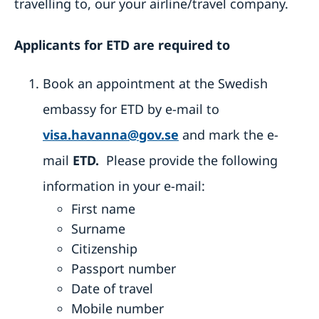
Generella råd till resenärer
Advokatlista
travelling to, our your airline/travel company.
In- och utresebestämmelser
Kontaktinformation för företag
Allmänna säkerhetsläget
Svenska företag i Kuba
Applicants for ETD are required to
Naturförhållanden och katastrofer
Hälso- och sjukvård
Trafiksäkerhet
Book an appointment at the Swedish
Praktisk information
embassy for ETD by e-mail to
visa.havanna@gov.se
and mark the e-
mail
ETD.
Please provide the following
information in your e-mail:
First name
Surname
Citizenship
Passport number
Date of travel
Mobile number