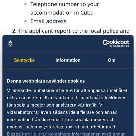
Telephone number to your
accommodation in Cuba
Email address
The applicant report to the local police and
provide a
police report
that their passport
has been lost, stolen, destroyed, or is
Samtycke
Information
Om
temporarily unavailable (EU Council
decision 95/553/CFSP and 96/409/CSFP).
Denna webbplats använder cookies
The applicant must provide valid
Vi använder enhetsidentifierare för att anpassa innehållet
identification
to prove
citizenship in the
och annonserna till användarna, tillhandahålla funktioner
för sociala medier och analysera vår trafik. Vi
EU member state
.
vidarebefordrar även sådana identifierare och annan
Prior to issuing the ETD, the Swedish
information från din enhet till de sociala medier och
annons- och analysföretag som vi samarbetar med.
embassy must contact the nearest
Dessa kan i sin tur kombinera informationen med annan