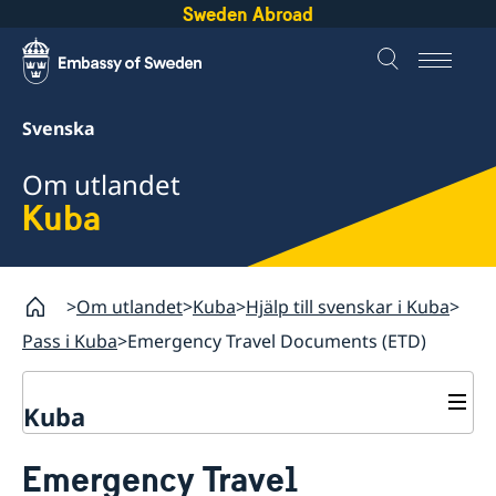
Sweden Abroad
Svenska
Om utlandet
Kuba
Om utlandet
Kuba
Hjälp till svenskar i Kuba
Pass i Kuba
Emergency Travel Documents (ETD)
Kuba
Rösta i Kuba
Emergency Travel
Hjälp till svenskar i Kuba