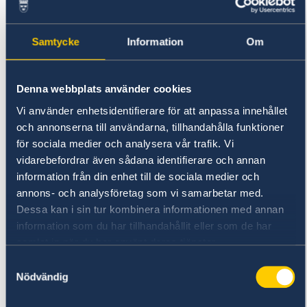
E-post:
asisturholguin@enet.cu
Cayo Coco
Samtycke
Information
Om
Adre: Villa Azul Bloque 15 Apto 250,
Carretera a Cayo Guillermo Km 1 y ½
Denna webbplats använder cookies
Tel: +(53 33) 30 8150
Vi använder enhetsidentifierare för att anpassa innehållet
E-post:
asisturcayococo@enet.cu
och annonserna till användarna, tillhandahålla funktioner
för sociala medier och analysera vår trafik. Vi
vidarebefordrar även sådana identifierare och annan
Spärra kredit-/betalkort
information från din enhet till de sociala medier och
annons- och analysföretag som vi samarbetar med.
Du kan också vända dig till Havannas
Dessa kan i sin tur kombinera informationen med annan
huvudkontor för kredit-/betalkort beläget i
information som du har tillhandahållit eller som de har
hotell Habana Libre, Calle 23 esq. a M, Vedado,
samlat in när du har använt deras tjänster.
tel: +53-7-833 4011 för att spärra förlorade kort
Samtyckesval
och även få ut ett nödbelopp som täcker dina
Nödvändig
utgifter för en dag eller två. Kontoret har öppet
dygnet runt, årets samtliga dagar.