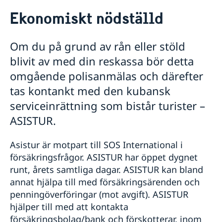
Rösta i Kuba
Ekonomiskt nödställd
Hjälp till svenskar i Kuba
Rösta i Kuba
Om du på grund av rån eller stöld
Pass i Kuba
blivit av med din reskassa bör detta
Pass för vuxna i Kuba
Samordningsnummer
Pass för minderåriga i Kuba
omgående polisanmälas och därefter
Akut hjälp
Provisoriskt pass i Kuba
tas kontankt med den kubansk
Om olyckan är framme
Emergency Travel Documents (ETD)
Ekonomiskt nödställd
serviceinrättning som bistår turister –
Sjuk eller olycka
ASISTUR.
Juridisk hjälp
Dödsfall
Asistur är motpart till SOS International i
Registrera nyfödd utomlands
försäkringsfrågor. ASISTUR har öppet dygnet
Nationellt id-kort
Gifta sig utomlands
runt, årets samtliga dagar. ASISTUR kan bland
Avgifter
annat hjälpa till med försäkringsärenden och
Legaliseringar
penningöverföringar (mot avgift). ASISTUR
Levnadsintyg
hjälper till med att kontakta
Reseinformation
försäkringsbolag/bank och förskotterar, inom