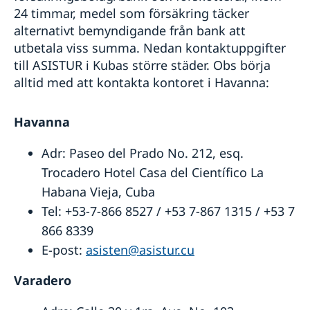
24 timmar, medel som försäkring täcker
Service för svenska företag
Ambassadens reseinformation
alternativt bemyndigande från bank att
Aktuella händelser
Landinformation
utbetala viss summa. Nedan kontaktuppgifter
Generella råd till resenärer
Advokatlista
till ASISTUR i Kubas större städer. Obs börja
In- och utresebestämmelser
Kontaktinformation för företag
alltid med att kontakta kontoret i Havanna:
Allmänna säkerhetsläget
Svenska företag i Kuba
Naturförhållanden och katastrofer
Hälso- och sjukvård
Havanna
Trafiksäkerhet
Praktisk information
Adr: Paseo del Prado No. 212, esq.
Trocadero Hotel Casa del Científico La
Habana Vieja, Cuba
Tel: +53-7-866 8527 / +53 7-867 1315 / +53 7
866 8339
E-post:
asisten@asistur.cu
Varader