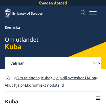
Sweden Abroad
Svenska
Om utlandet
Kuba
Välj
här
Om utlandet
Kuba
Hjälp till svenskar i Kuba
Akut hjälp
Ekonomiskt nödställd
Kuba