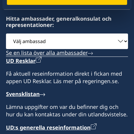
Expeditionstid:
20 000 Dubrovnik
tisdag 13.30-15.30
Expeditionstid: tisdagar och torsdagar 10 - 12
Hitta ambassader, generalkonsulat och
Expeditionstid:
representationer:
Honorärkonsulatet utfärdar provisoriska pass
Honorärkonsulatet utfärdar provisoriska pass
tisdagar 10.00 - 12.00
och lämnar ut resehandlingar.
och lämnar ut resehandlingar.
Välj
Honorärkonsulatet utfärdar provisoriska pass
ambassad
Honorärkonsul
Konsulatet i Split är stängt från den 3 till den 14
och lämnar ut resehandlingar.
Se en lista över alla ambassader
augusti. Vänligen vänd dig till konsulaten i
Milorad Stanić
UD Resklar
Honorärkonsul
Rijeka eller Dubrovnik, eller till ambassaden i
Zagreb.
Få aktuell reseinformation direkt i fickan med
Andela Matic
appen UD Resklar. Läs mer på regeringen.se.
Honorärkonsul
Svensklistan
Mladen Drnasin
Lämna uppgifter om var du befinner dig och
hur du kan kontaktas under din utlandsvistelse.
UD:s generella reseinformation