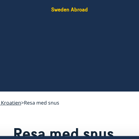
Sweden Abroad
l Kroatien
Resa med snus
Resa med snus