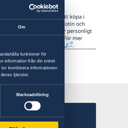
n tobak med nikotin finns att köpa i
v svenskt snus med både nikotin och
Om
en och får endast införas för personligt
Snusbolagets websida
). För mer
och tobak vid resor inom EU
.
andahålla funktioner för
n information från din enhet
 tur kombinera informationen
deras tjänster.
Marknadsföring