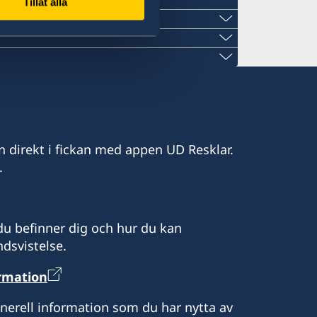
Tillåt alla
ail.com
n direkt i fickan med appen UD Resklar.
@gmail.com
i Rijeka
.
mail.com
i Split
1 J
 i Dubrovnik
u befinner dig och hur du kan
dsvistelse.
och torsdagar 10 - 12
ormation
ar provisoriska pass och lämnar ut
ar provisoriska pass och lämnar ut
enerell information som du har nytta av