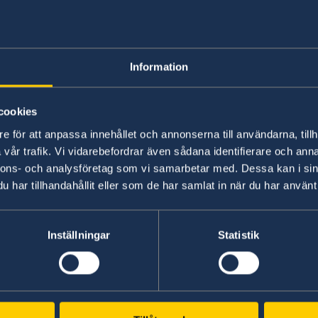
Detta gäller för dig som är över 18 år. Snus uta
Kroatien. Det finns begräsningar på införsel a
Information
tobak. Sådant snus är olagligt att sälja i Kroati
bruk
– 250 gram tillåten i Kroatien (läsa mer på
information kontakta kroatiska tullen.
Alkohol 
cookies
e för att anpassa innehållet och annonserna till användarna, tillh
vår trafik. Vi vidarebefordrar även sådana identifierare och anna
Senast uppdaterad 27 apr. 2026, 12.40
nnons- och analysföretag som vi samarbetar med. Dessa kan i sin
har tillhandahållit eller som de har samlat in när du har använt 
Inställningar
Statistik
Svenska konsulat
Svenska konsulat i Kroatien.