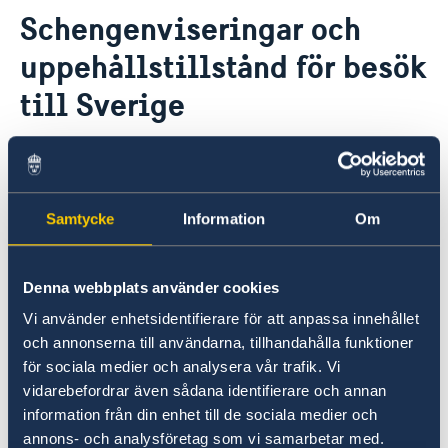
Schengenviseringar och
Hjälp till svenskar i Kongo Brazzaville
uppehållstillstånd för besök
Rösta i Kongo Brazzaville
Pass utomlands
till Sverige
Samordningsnummer
Avgifter
Förnyelse av pass för vuxna
Hjälp kring medborgarskap
Republiken Kongo (Kongo-Brazzaville)
Svenskt medborgarskap
Schengenviseringar och uppehållstillstånd för
Svenskt medborgarskap för barn
besök till Sverige
I Kongo-Brazzaville företräds Sverige av Italien
Registrera nyfödd utomlands
Samtycke
Information
Om
Reseinformation
när det gäller Schengenviseringar. Alla
Ambassadens reseinformation
ansökningar om Schengenvisering för Sverige
handläggs och beslutas därför av den italienska
Denna webbplats använder cookies
Aktuella händelser
Allmänna säkerhetsläget
ambassaden i Brazzaville.
Vi använder enhetsidentifierare för att anpassa innehållet
Terrorism
och annonserna till användarna, tillhandahålla funktioner
In- och utresebestämmelser
för sociala medier och analysera vår trafik. Vi
För mer information besök deras webbplats
Hälso- och sjukvård
vidarebefordrar även sådana identifierare och annan
Visas – Ambasciata d'Italia Brazzaville (esteri.it)
Lokala lagar och sedvänjor
information från din enhet till de sociala medier och
Trafiksäkerhet
annons- och analysföretag som vi samarbetar med.
Försäkringsskydd