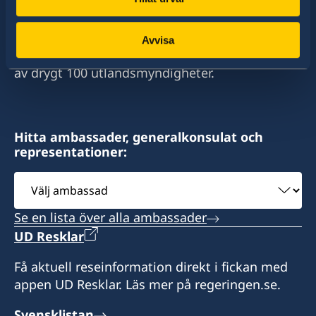
Sverige har diplomatiska förbindelser med i
stort sett alla stater i världen. I ungefär hälften
av dessa stater har Sverige ambassader och
Avvisa
konsulat. Sveriges utrikesrepresentation består
av drygt 100 utlandsmyndigheter.
Hitta ambassader, generalkonsulat och
representationer:
Välj
ambassad
Se en lista över alla ambassader
UD Resklar
Få aktuell reseinformation direkt i fickan med
appen UD Resklar. Läs mer på regeringen.se.
Svensklistan