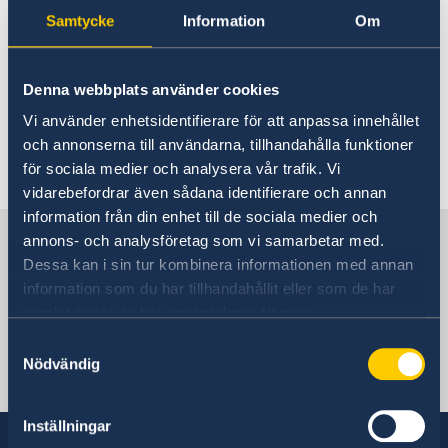
Rösta i Komorerna
Samtycke
Information
Om
Akut hjälp
Hjälp till svenskar i Komorerna
Rösta i Komorerna
Här finns för närvarande ingen lokal
Akut hjälp
Denna webbplats använder cookies
Pass utomlands
information. Kontakta ambassaden för
Vi använder enhetsidentifierare för att anpassa innehållet
Hjälp kring medborgarskap
information om eventuella lokala villkor. Länk
och annonserna till användarna, tillhandahålla funktioner
till ambassaden hittar du längst ned på sidan.
Reseinformation
för sociala medier och analysera vår trafik. Vi
Service för svenska företag
vidarebefordrar även sådana identifierare och annan
Ambassadens reseinformation
information från din enhet till de sociala medier och
Aktuella händelser
Sverige i Komorerna
annons- och analysföretag som vi samarbetar med.
Allmänna säkerhetsläget
Dessa kan i sin tur kombinera informationen med annan
Terrorism
information som du har tillhandahållit eller som de har
Naturförhållanden och katastrofer
Sveriges ambassad
samlat in när du har använt deras tjänster.
In- och utresebestämmelser
Hälso- och sjukvård
Samtyckesval
Lokala lagar och sedvänjor
Nödvändig
Kenya, Nairobi
Kriminalitet och personlig säkerhet
Trafiksäkerhet
Försäkringsskydd
Inställningar