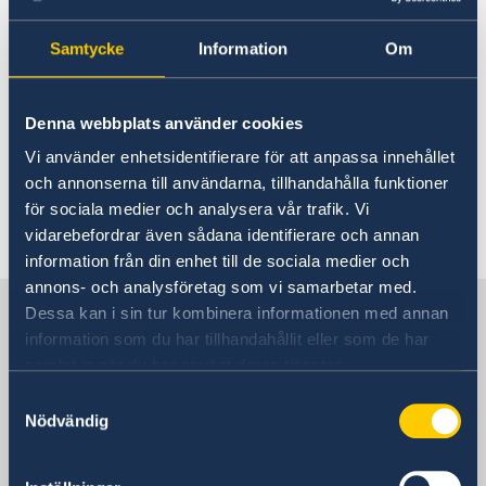
Rösta i Komorerna
Hjälp till svenskar i
Hjälp till svenskar i Komorerna
Samtycke
Information
Om
Komorerna
Rösta i Komorerna
Reseinformation
Akut hjälp
Service för svenska företag
Ambassadens reseinformation
Pass utomlands
Denna webbplats använder cookies
Hjälp kring medborgarskap
Aktuella händelser
Generella frågor om hjälp
Vi använder enhetsidentifierare för att anpassa innehållet
Allmänna säkerhetsläget
utomlands
och annonserna till användarna, tillhandahålla funktioner
Terrorism
för sociala medier och analysera vår trafik. Vi
Naturförhållanden och katastrofer
Frågor och svar om hjälp
vidarebefordrar även sådana identifierare och annan
In- och utresebestämmelser
utomlands - på regeringen.se
information från din enhet till de sociala medier och
Hälso- och sjukvård
annons- och analysföretag som vi samarbetar med.
Lokala lagar och sedvänjor
Sverige i Komorerna
På regeringen.se finns grundläggande
Kriminalitet och personlig säkerhet
Dessa kan i sin tur kombinera informationen med annan
information som gäller för alla länder och svar
Trafiksäkerhet
information som du har tillhandahållit eller som de har
Försäkringsskydd
på vanliga frågor om hjälp till svenskar
samlat in när du har använt deras tjänster.
Sveriges ambassad
Övriga upplysningar
utomlands. För vissa länder gäller dessutom
Samtyckesval
ytterligare villkor.
Nödvändig
Kenya, Nairobi
Hjälp till svenskar utomlands - på regeringen.se