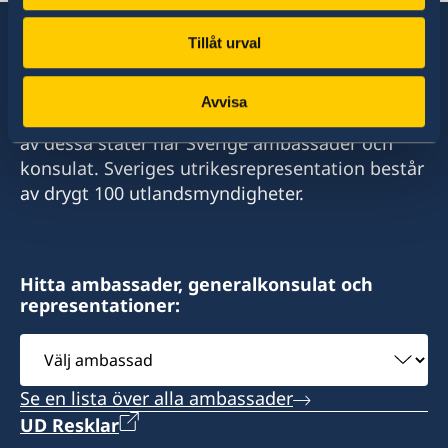
Tillåt urval
Sverige har diplomatiska förbindelser med i
Avvisa
stort sett alla stater i världen. I ungefär hälften
av dessa stater har Sverige ambassader och
konsulat. Sveriges utrikesrepresentation består
av drygt 100 utlandsmyndigheter.
Hitta ambassader, generalkonsulat och
representationer:
Välj
ambassad
Se en lista över alla ambassader
UD Resklar