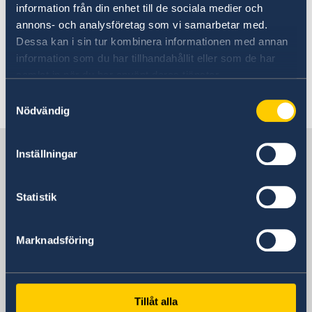
maj.
information från din enhet till de sociala medier och
annons- och analysföretag som vi samarbetar med.
Dessa kan i sin tur kombinera informationen med annan
För mer information, se
information som du har tillhandahållit eller som de har
World Meteorological Organisation
samlat in när du har använt deras tjänster.
Samtyckesval
Senast uppdaterad 03 aug. 2026, 10.45
Nödvändig
Sverige i Kiribati
Inställningar
Sveriges ambassad
Statistik
Marknadsföring
Stilla havet, Stockholm
Svenska konsulat
Tillåt alla