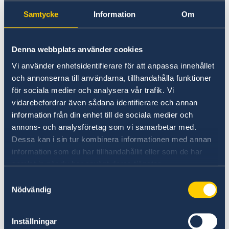
sjukdomarna tuberkulos och mässling
Samtycke
Information
Om
förekommer också i Kiribati.
Denna webbplats använder cookies
Vaccinering mot tyfoidfeber, hepatit A och B
rekommenderas samt vaccinering mot rabies
Vi använder enhetsidentifierare för att anpassa innehållet
vid längre vistelser i landet. Ta reda på vilka
och annonserna till användarna, tillhandahålla funktioner
för sociala medier och analysera vår trafik. Vi
vaccinationer som i övrigt behövs före avresan.
vidarebefordrar även sådana identifierare och annan
information från din enhet till de sociala medier och
Mer information om sjukdomar och vaccinering
annons- och analysföretag som vi samarbetar med.
inför resa till Kiribati finns
här.
Dessa kan i sin tur kombinera informationen med annan
information som du har tillhandahållit eller som de har
Det saknas begravningsbyråer med
samlat in när du har använt deras tjänster.
krematorium och/eller balsameringsfacilitet.
Samtyckesval
Om en person avlider i Kiribati kan det därför
Nödvändig
krävas extra arrangemang vilket för anhöriga
kan bli mycket kostsamt utan täckande
Inställningar
försäkring.