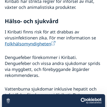
Kiribati har strikta regler för införsel av mat,
växter och animalistiska produkter.
Hälso- och sjukvård
I Kiribati finns risk för att drabbas av
virusinfektionen zika. För mer information se
Folkhälsomyndigheten
Denguefeber förekommer i Kiribati.
Denguefeber och vissa andra sjukdomar sprids
via myggbett, och förebyggande åtgärder
rekommenderas.
Vattenburna sjukdomar inklusive hepatit och
tyfoidfeberförekommer i Kiribati. Det
rekommenderas att koka allt dricksvatten eller
köpa vatten på flaska. De luftburna