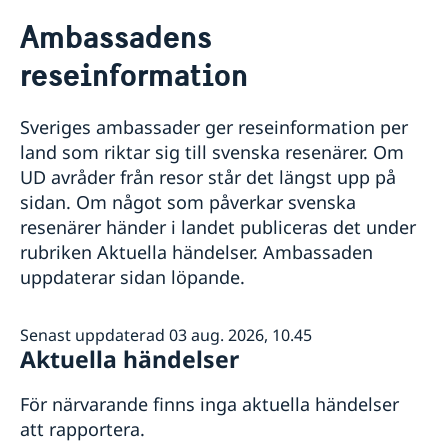
Rösta i Kiribati
Ambassadens
Hjälp till svenskar i Kiribati
reseinformation
Rösta i Kiribati
Reseinformation
Pass utomlands
Ambassadens reseinformation
Hjälp kring medborgarskap
Sveriges ambassader ger reseinformation per
Akut hjälp
Aktuella händelser
land som riktar sig till svenska resenärer. Om
Allmänna säkerhetsläget
UD avråder från resor står det längst upp på
Terrorism
sidan. Om något som påverkar svenska
Naturförhållanden och katastrofer
In- och utresebestämmelser
resenärer händer i landet publiceras det under
Hälso- och sjukvård
rubriken Aktuella händelser. Ambassaden
Lokala lagar och sedvänjor
uppdaterar sidan löpande.
Kriminalitet och personlig säkerhet
Trafiksäkerhet
Försäkringsskydd
Senast uppdaterad 03 aug. 2026, 10.45
Aktuella händelser
Övriga upplysningar
För närvarande finns inga aktuella händelser
att rapportera.