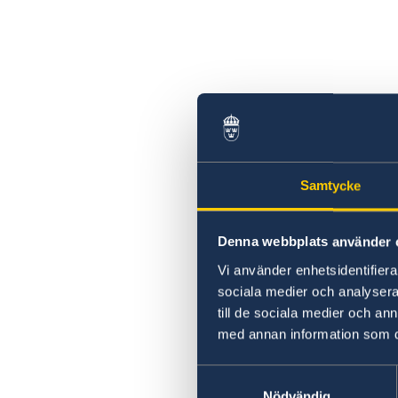
Övriga upplysningar
Samtycke
Denna webbplats använder 
Vi använder enhetsidentifierar
sociala medier och analysera 
till de sociala medier och a
med annan information som du 
Samtyckesval
Nödvändig