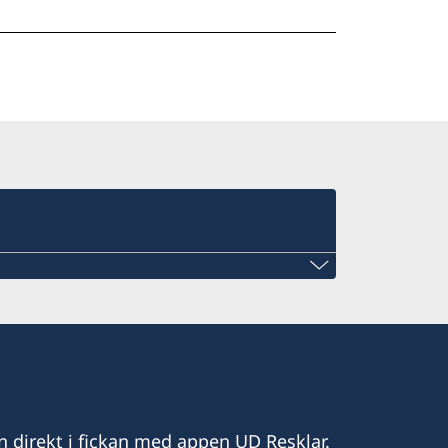
n direkt i fickan med appen UD Resklar.