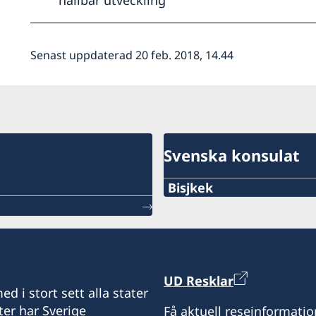
hållbar utveckling
Senast uppdaterad 20 feb. 2018, 14.44
Svenska konsulat
Bisjkek
Tel.
+996 312 627010; 627008
Mobile
UD Resklar
d i stort sett alla stater
+996 775 583002
ter har Sverige
Få aktuell reseinformatio