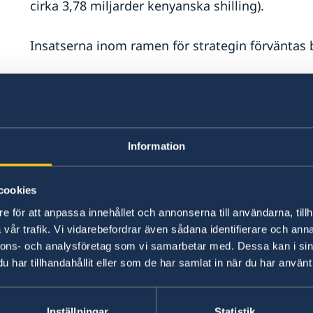
cirka 3,78 miljarder kenyanska shilling).
Insatserna inom ramen för strategin förväntas bi
1)
Förbättrad miljö, begränsad klimatpåv
miljöpåverkan, klimatförändringar och natur
Stärkt förvaltning av naturresurser och ek
Information
Förbättrad kapacitet hos offentliga institu
och lokal nivå att bidra till miljömässig h
cookies
miljöpåverkan, klimatförändringar och na
klimatpåverkan
e för att anpassa innehållet och annonserna till användarna, tillh
vår trafik. Vi vidarebefordrar även sådana identifierare och anna
Ökad produktion av och förbättrad tillgång 
nnons- och analysföretag som vi samarbetar med. Dessa kan i sin
Förbättrad tillgång till miljömässigt håll
har tillhandahållit eller som de har samlat in när du har använt 
2)
Stärkt demokrati och jämställdhet samt
rättigheter
Inställningar
Statistik