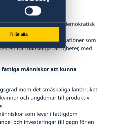
nell och lokal nivå
 samhället att verka för en demokratisk
Tillåt alla
er och civilsamhällesorganisationer som
spekten för mänskliga rättigheter, med
r fattiga människor att kunna
ingsgrad inom det småskaliga lantbruket
t kvinnor och ungdomar till produktiv
or
r människor som lever i fattigdom
andel och investeringar till gagn för en