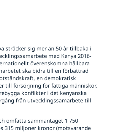
sträcker sig mer än 50 år tillbaka i
tvecklingssamarbete med Kenya 2016-
ternationellt överenskomna hållbara
arbetet ska bidra till en förbättrad
motståndskraft, en demokratisk
till försörjning för fattiga människor.
örebygga konflikter i det kenyanska
rgång från utvecklingssamarbete till
 och omfatta sammantaget 1 750
es 315 miljoner kronor (motsvarande