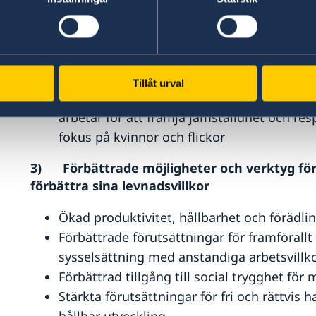
Stärkta demokratiska institutioner på natio
Stärkt rättssäkerhet
Stärkt kapacitet hos media och i det civila
utveckling och ansvarsutkrävande
Tillåt urval
Stärkt kapacitet hos offentliga institution
arbetar för att främja jämställdhet och re
fokus på kvinnor och flickor
3)
Förbättrade möjligheter och verktyg fö
förbättra sina levnadsvillkor
Ökad produktivitet, hållbarhet och förädl
Förbättrade förutsättningar för framförall
sysselsättning med anständiga arbetsvillk
Förbättrad tillgång till social trygghet fö
Stärkta förutsättningar för fri och rättvis h