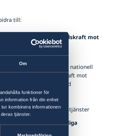
dra till:
erkan och stärkt motståndskraft mot
katastrofer
osystemtjänster
Om
tioner och andra aktörer på nationell
ållbarhet, ökad motståndskraft mot
turkatastrofer samt minskad
andahålla funktioner för
n information från din enhet
till förnybar energi
 tur kombinera informationen
bara grundläggande samhällstjänster
deras tjänster.
 ökad respekt för mänskliga
Marknadsföring