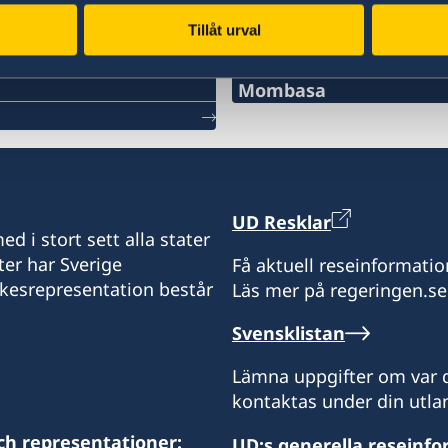
Tillåt urval
Svenska konsulat
Mombasa
Consulate of Sweden
C/o A.B Patel & Patel Adv
Commissioner For Oaths
1st Floor Oriental Buildin
UD Resklar
Nkrumah Road
d i stort sett alla stater
Mombasa
ter har Sverige
Få aktuell reseinformatio
Kenya
ikesrepresentation består
Läs mer på regeringen.se
swedishconsulate@abpat
+254 41 2226518
Svensklistan
+254 41 2226519
Lämna uppgifter om var d
kontaktas under din utlan
Öppettider:
ch representationer:
UD:s generella reseinf