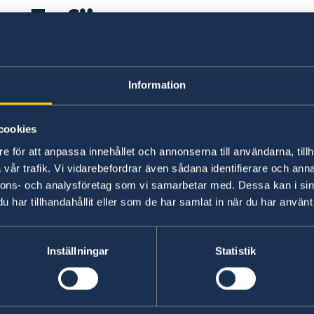
Inför resan
Här finns för närvarande ingen lokal informat
Information
information om eventuella lokala villkor. Länk 
sidan.
cookies
e för att anpassa innehållet och annonserna till användarna, tillh
Förbered din resa
vår trafik. Vi vidarebefordrar även sådana identifierare och anna
nnons- och analysföretag som vi samarbetar med. Dessa kan i sin
Här finns generell information som gäller för al
har tillhandahållit eller som de har samlat in när du har använt 
ytterligare villkor. Kontakta ansvarig ambassad
Inställningar
Statistik
Läs mer