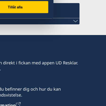
Tillåt alla
ocates, Notaries Public &
g
n direkt i fickan med appen UD Resklar.
.
eladvocates.com
u befinner dig och hur du kan
dsvistelse.
ormation