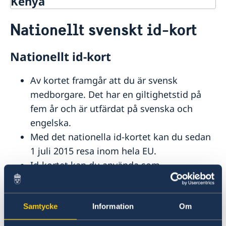
Kenya
Rösta i Kenya
Nationellt svenskt id-kort
Hjälp till svenskar i Kenya
Rösta i Kenya
Nationellt id-kort
Pass utomlands
Förnyelse av pass för vuxna
Av kortet framgår att du är svensk
Ansökan om pass för barn under 18 år
medborgare. Det har en giltighetstid på
Provisoriskt pass
Nationellt svenskt id-kort
fem år och är utfärdat på svenska och
Samordningsnummer
engelska.
Legaliseringar
Med det nationella id-kortet kan du sedan
Avgifter
1 juli 2015 resa inom hela EU.
Gifta sig i Kenya
Id-kortet kan du använda som
Hjälp kring medborgarskap
identitetshandling i Sverige.
Om svenskt medborgarskap
Akut hjälp
Du ansöker om id-kortet på samma sätt
SOS-International & Falck Global Assistance
Svenska skolan i Nairobi
som när du ansöker om ett
ordinarie pass.
Samtycke
Information
Om
Reseinformation
Id-kortet innehåller sedan den 2 augusti