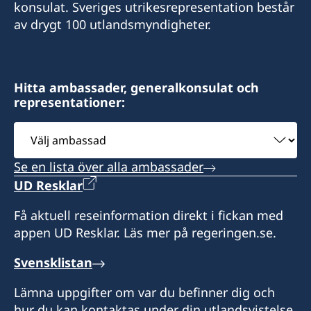
konsulat. Sveriges utrikesrepresentation består
Kenya
av drygt 100 utlandsmyndigheter.
swedishconsulate@abpateladvocates.com
+254 41 2226518
+254 41 2226519
Hitta ambassader, generalkonsulat och
representationer:
Öppettider:
Välj
måndag-fredag kl. 09.00-12.00, 14.00-15.30
ambassad
Honorärkonsul
Se en lista över alla ambassader
UD Resklar
Mr Vikram C. Kanji
Få aktuell reseinformation direkt i fickan med
appen UD Resklar. Läs mer på regeringen.se.
Svensklistan
Lämna uppgifter om var du befinner dig och
hur du kan kontaktas under din utlandsvistelse.