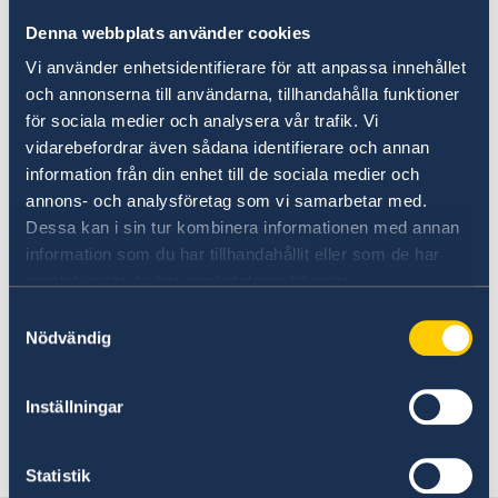
Utvecklingssamarbete
Ambassadens reseinformation
2021 också fingeravtryck.
Denna webbplats använder cookies
Aktuella händelser
Inför resan
Tidsbokning görs via
Vi använder enhetsidentifierare för att anpassa innehållet
Allmänna säkerhetsläget
ambassadens e-bokningssystem.
Terrorism
och annonserna till användarna, tillhandahålla funktioner
Ansökningsavgift för ID-kortet är samma
Naturförhållanden och katastrofer
för sociala medier och analysera vår trafik. Vi
In- och utresebestämmelser
som för ett ordinarie svenskt pass. För
vidarebefordrar även sådana identifierare och annan
Hälso- och sjukvård
aktuella avgifter se här.
information från din enhet till de sociala medier och
Lokala lagar och sedvänjor
annons- och analysföretag som vi samarbetar med.
Kriminalitet och personlig säkerhet
Dessa kan i sin tur kombinera informationen med annan
Trafiksäkerhet
Nationellt id-kort
information som du har tillhandahållit eller som de har
Försäkringsskydd
samlat in när du har använt deras tjänster.
Övriga upplysningar
Samtyckesval
Här finns grundläggande information som
Nödvändig
gäller för alla länder. I vissa länder gäller
dessutom ytterligare villkor. Kontakta ansvarig
ambassad för mer information.
Inställningar
Statistik
Läs mer