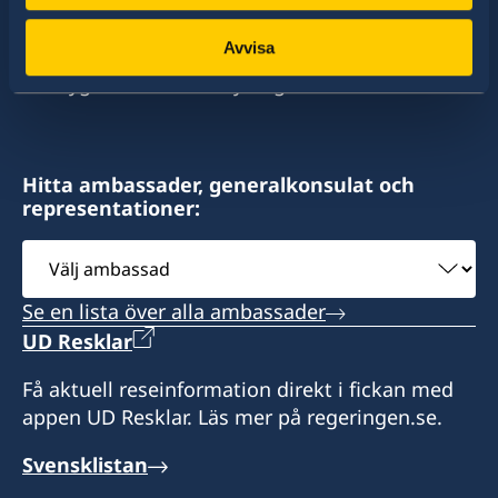
av dessa stater har Sverige ambassader och
+7 727 259 65 77
Avvisa
konsulat. Sveriges utrikesrepresentation består
av drygt 100 utlandsmyndigheter.
E-mail
almaty.sweden@gmail.com
Fax
Hitta ambassader, generalkonsulat och
representationer:
+7 727 2596576
Välj
ambassad
Consulate of Sweden in Almaty
Dostyk 248-B, room 202, 203
Se en lista över alla ambassader
Almaty, 050059
UD Resklar
Republic of Kazakhstan
Få aktuell reseinformation direkt i fickan med
Honorärkonsul
appen UD Resklar. Läs mer på regeringen.se.
Nurlan Izmailov
Svensklistan