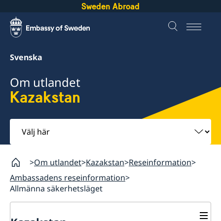
Sweden Abroad
Svenska
Om utlandet
Kazakstan
Välj
här
Om utlandet
Kazakstan
Reseinformation
Ambassadens reseinformation
Allmänna säkerhetsläget