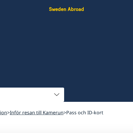
Sweden Abroad
ion
Inför resan till Kamerun
Pass och ID-kort