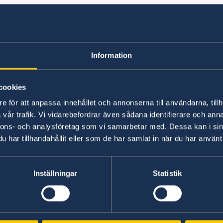
Pass och ID-kort
Passet ska vara giltigt minst sex månader frå
Information
viseringsansökan. Vaccinationsbok som intygar
febern är obligatorisk för inresa i landet.
cookies
e för att anpassa innehållet och annonserna till användarna, tillh
Läs mer om
in- och utresebestämmelser gälla
vår trafik. Vi vidarebefordrar även sådana identifierare och anna
nnons- och analysföretag som vi samarbetar med. Dessa kan i sin
har tillhandahållit eller som de har samlat in när du har använt 
Inställningar
Statistik