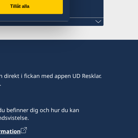
Tillåt alla
Douala
ouala
ot besök efter tidsbokning via epost:
R@yahoo.com
n direkt i fickan med appen UD Resklar.
e hanterar viseringsfrågor.
.
uja i alla ärenden.
se
u befinner dig och hur du kan
dsvistelse.
ormation