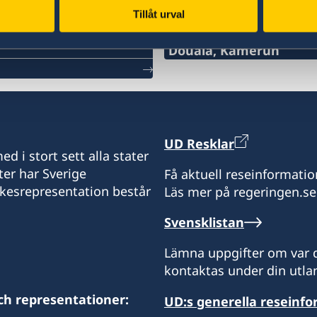
Konsulat
Tillåt urval
Douala, Kamerun
Consulate of Sweden in 
329, Rue Sylvani Akwa, D
Konsulatet tar endast em
UD Resklar
ConsulateOfSweden_CM
d i stort sett alla stater
ter har Sverige
Få aktuell reseinformatio
Notera att konsulatet int
ikesrepresentation består
Läs mer på regeringen.se
Kontakta ambassaden i Ab
Svensklistan
+234 209 9047302
ambassaden.abuja@gov.
Lämna uppgifter om var d
kontaktas under din utlan
Konsul
ch representationer:
UD:s generella reseinf
Gervais Polewa