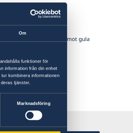
n och med inlämnande av
Om
 att resenären vaccinerats mot gula
andahålla funktioner för
nde Kamerun
n information från din enhet
 tur kombinera informationen
deras tjänster.
Marknadsföring