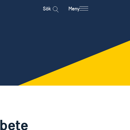
Sök
Meny
bete