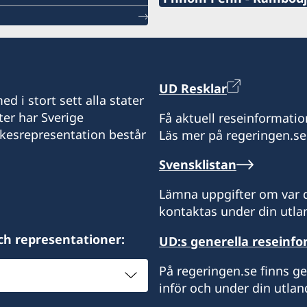
Telefonnummer under arb
+855 10 55 25 56
Telefonnummer efter arb
UD Resklar
d i stort sett alla stater
+66 (2) 263 72 99 (akuta 
ter har Sverige
Få aktuell reseinformatio
ikesrepresentation består
Läs mer på regeringen.se
E-post:
Svensklistan
Swedishconsulatephno
Lämna uppgifter om var d
Consulate of Sweden
kontaktas under din utlan
PPIU Building, #36, St. 16
Phnom Penh, Cambodia 
ch representationer:
UD:s generella reseinf
(Endast tidsbokning via t
På regeringen.se finns g
Endast tidsbokning via te
inför och under din utlan
Honorärkonsulatet tillha