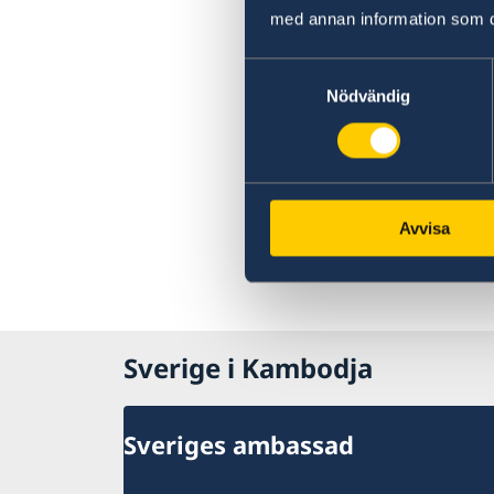
med annan information som du 
Samtyckesval
Nödvändig
Avvisa
Sverige i Kambodja
Sveriges ambassad