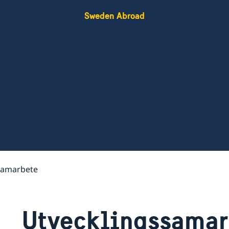
Sweden Abroad
samarbete
Utvecklingssamar