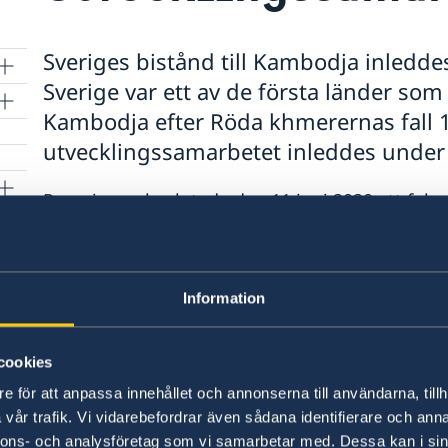
Sveriges bistånd till Kambodja inledd
Sverige var ett av de första länder som
Kambodja efter Röda khmerernas fall 1
utvecklingssamarbetet inleddes under 
Regeringen beslutade den 11 juni 2020 att fokus
utvecklingssamarbetet till Kambodja och fasa ut
decentralisering och miljö och klimat.
Information
Det bilaterala landfönstret inom den regionala 
med Asien och Oceanien möjliggjorde för fortsatt 
Kambodja inom mänskliga rättigheter, demokrati
cookies
december 2021 omvandlades ambassaden i Kambo
e för att anpassa innehållet och annonserna till användarna, tillh
ambassaden i Bangkok.
vår trafik. Vi vidarebefordrar även sådana identifierare och anna
nnons- och analysföretag som vi samarbetar med. Dessa kan i sin