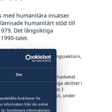
es med humanitära insatser.
 lämnade humanitärt stöd till
979. Det långsiktiga
1990-talet.
era det bilaterala
 Sveriges stöd till utbildningssektorn,
Om
strategin för utvecklingssamarbetet
direkt stöd till icke-statliga aktörer i
 och rättsstatens principer. I
dja till ett sektionskansli, under
andahålla funktioner för
n information från din enhet
 tur kombinera informationen