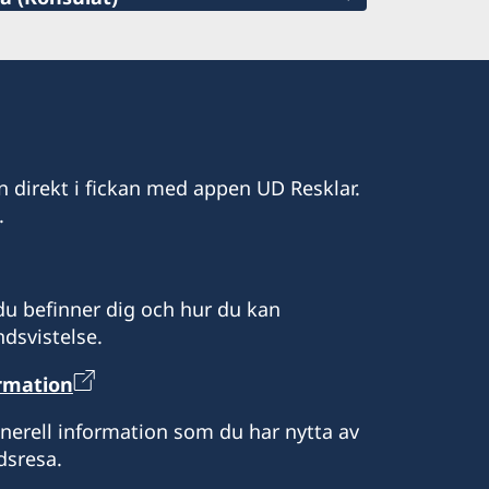
etstid
etstid (ambassaden Bangkok)
ärenden)
n direkt i fickan med appen UD Resklar.
.
mpenh@gmail.com
u befinner dig och hur du kan
dsvistelse.
9, 9th floor, 7 Makara,
12253
ormation
elefon och mejl.)
enerell information som du har nytta av
lefon och mejl.
dsresa.
ndahåller grundläggande konsulära