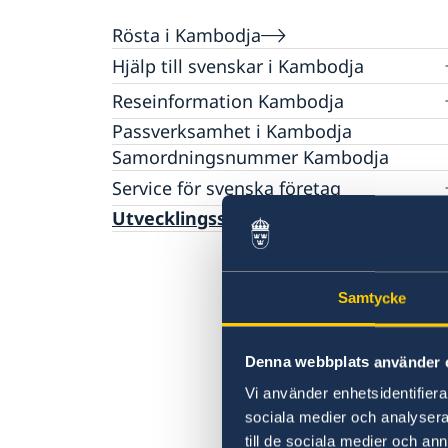
Rösta i Kambodja
Hjälp till svenskar i Kambodja
Rösta i Kambodja
Reseinformation Kambodja
Konsulär service till svenskar utomlands
Passverksamhet i Kambodja
Reseinformation Kambodja
Om du blir sjuk eller skadar dig utomlands
Samordningsnummer Kambodja
Larmcentraler
Aktuella händelser
Service för svenska företag
Frihetsberövad i utlandet
Allmänna säkerhetsläget
Terrorism
Bosatt utomlands
Handel med utlandet
Utvecklingssamarbete
Naturförhållanden och katastrofer
Dödsfall utomlands
In- och utresebestämmelser
Efterlevandepension
Hälso- och sjukvård
Advokatlista
Lokala lagar och sedvänjor
Samtycke
Avgifter
Kriminalitet och personlig säkerhet
Trafiksäkerhet
Denna webbplats använder 
Vi använder enhetsidentifierar
sociala medier och analysera 
till de sociala medier och a