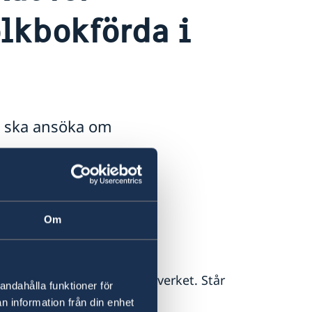
olkbokförda i
e ska ansöka om
fta dig i Kambodja!
Om
nom att fylla i blanketten
sedan skickar in till Skatteverket. Står
andahålla funktioner för
n information från din enhet
t ska begäras ut på