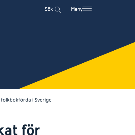
Sök
Meny
 folkbokförda i Sverige
at för