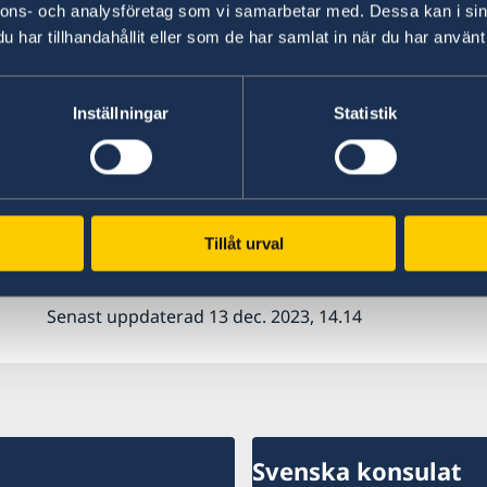
nnons- och analysföretag som vi samarbetar med. Dessa kan i sin
engelska,
”Marriage License”.
har tillhandahållit eller som de har samlat in när du har använt 
Mer information hittar ni på
Äktenskapscertifikat | Rättslig vägledning | Sk
Inställningar
Statistik
Äktenskapscertifikatet på engelska
til
pass
skall sedan bestyrkas/legaliseras av
U
Tillåt urval
Mer information och kontaktuppgifter hittar ni
Senast uppdaterad 13 dec. 2023, 14.14
Svenska konsulat