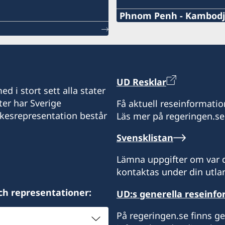
Phnom Penh - Kambodja
Telefonnummer under arb
+855 10 55 25 56
Telefonnummer efter arb
UD Resklar
d i stort sett alla stater
+66 (2) 263 72 99 (akuta 
ter har Sverige
Få aktuell reseinformatio
ikesrepresentation består
Läs mer på regeringen.se
E-post:
Svensklistan
Swedishconsulatephno
Lämna uppgifter om var d
Consulate of Sweden
kontaktas under din utlan
PPIU Building, #36, St. 16
Phnom Penh, Cambodia 
ch representationer:
UD:s generella reseinf
(Endast tidsbokning via t
På regeringen.se finns g
Endast tidsbokning via te