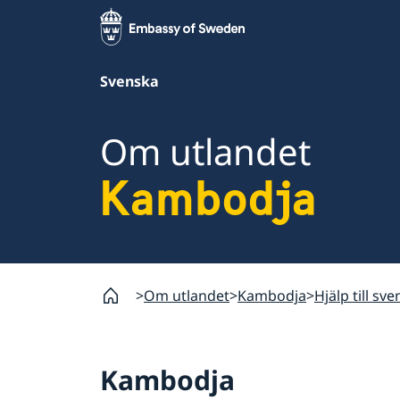
Svenska
Om utlandet
Kambodja
Om utlandet
Kambodja
Hjälp till s
Kambodja