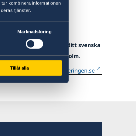
 tur kombinera informationen
deras tjänster.
atteverket
Marknadsföring
lsammans med
en kopia av ditt svenska
D-Legaliseringar i Stockholm
.
Tillåt alla
 på
UD Legaliseringar - Regeringen.se