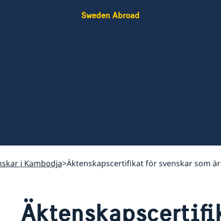
Sweden Abroad
venskar i Kambodja
Äktenskapscertifikat för svenskar som är
Äktenskapscertifik