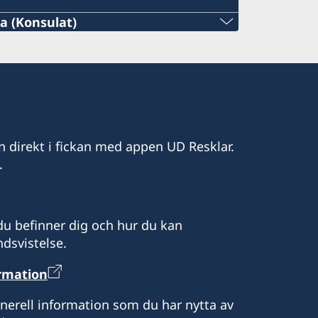
 (Konsulat)
etstid
etstid (ambassaden Bangkok)
ärenden)
n direkt i fickan med appen UD Resklar.
.
mpenh@gmail.com
u befinner dig och hur du kan
dsvistelse.
9, 9th floor, 7 Makara,
12253
ormation
elefon och mejl.)
enerell information som du har nytta av
lefon och mejl.