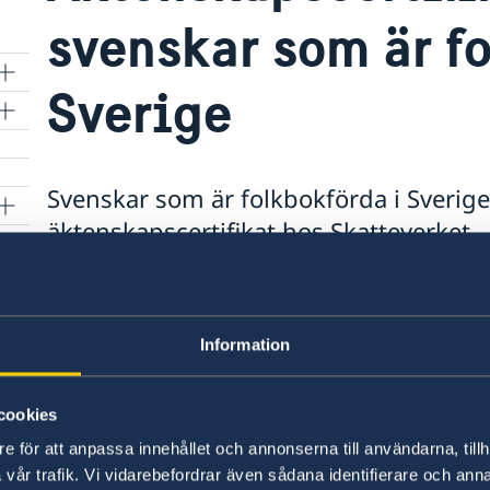
svenskar som är f
Sverige
Svenskar som är folkbokförda i Sverig
äktenskapscertifikat hos Skatteverket.
För dig som är skriven i Sverige och ämnar gi
I Sverige
Information
Ansöka om äktenskapscertifikat,
görs ge
cookies
Ansökan om Äktenskapscertifikat
som ni 
e för att anpassa innehållet och annonserna till användarna, tillh
vår trafik. Vi vidarebefordrar även sådana identifierare och anna
på blanketten hur ni gör detta. Dokumente