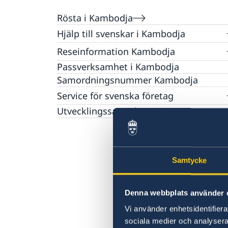
Rösta i Kambodja
Hjälp till svenskar i Kambodja
Rösta i Kambodja
Reseinformation Kambodja
Konsulär service till svenskar utomlands
Passverksamhet i Kambodja
Reseinformation Kambodja
Om du blir sjuk eller skadar dig utomlands
Samordningsnummer Kambodja
Larmcentraler
Aktuella händelser
Service för svenska företag
Frihetsberövad i utlandet
Allmänna säkerhetsläget
Terrorism
Bosatt utomlands
Handel med utlandet
Utvecklingssamarbete
Naturförhållanden och katastrofer
Dödsfall utomlands
In- och utresebestämmelser
Efterlevandepension
Hälso- och sjukvård
Advokatlista
Lokala lagar och sedvänjor
Avgifter
Samtycke
Kriminalitet och personlig säkerhet
Trafiksäkerhet
Denna webbplats använder 
Vi använder enhetsidentifierar
sociala medier och analysera 