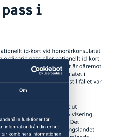
 pass i
ationellt id-kort vid honorärkonsulatet
ordinarie pass eller nationellt id-kort
nsk ambassad utomlands. Det är däremot
narie pass på honorärkonsulatet i
e i så fall vid ansökningstillfället var
Om
eller om giltighetstiden gått ut
 ambassad för utfärdande av visering,
andahålla funktioner för
orärkonsulatet i Kingston. Det
n information från din enhet
 Sverige alternativt bosättningslandet
 tur kombinera informationen