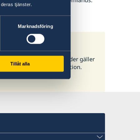
under Hjälp till svenskar utomlands.
deras tjänster.
Marknadsföring
ör alla länder. I vissa länder gäller
Tillåt alla
g ambassad för mer information.