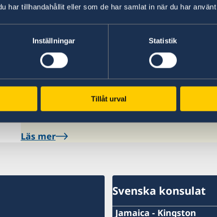
och har kort giltighetstid. Se mer information 
har tillhandahållit eller som de har samlat in när du har använt 
Länk till
Polisen
.
Inställningar
Statistik
Kontrollera pass och visum
Här finns grundläggande information som gäller f
Tillåt urval
dessutom ytterligare villkor. Kontakta ansvari
Läs mer
Svenska konsulat
Jamaica - Kingston