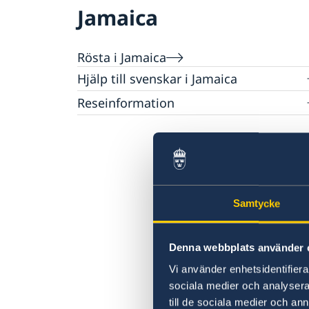
Jamaica
Rösta i Jamaica
Hjälp till svenskar i Jamaica
Rösta i Jamaica
Reseinformation
Pass utomlands
Ambassadens reseinformation
Förlust av pass
Gifta sig utomlands
Aktuella händelser
Allmänna säkerhetsläget
Naturförhållanden och katastrofer
Terrorism
Samtycke
Trafiksäkerhet
Kriminalitet och personlig säkerhet
Lokala lagar och sedvänjor
Denna webbplats använder 
Hälso- och sjukvård
In- och utresebestämmelser
Vi använder enhetsidentifierar
sociala medier och analysera 
till de sociala medier och a