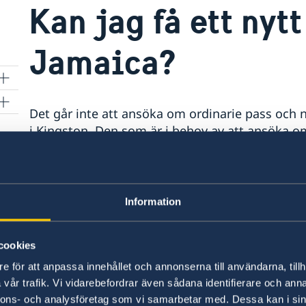
Kan jag få ett nytt
Jamaica?
Det går inte att ansöka om ordinarie pass och n
i Kingston. Den som är i behov av att ansöka om 
får ta kontakt med Polisen i Sverige eller sve
möjligt att hämta ut nationellt id-kort och ordi
Kingston mot en utlämningsavgift på 150 SEK. Ang
resehandlingen ska hämtas ut.
Information
Vid förlust av ordinarie pass/nationellt id-kort 
cookies
alternativt om passet är inlämnat till utländsk
e för att anpassa innehållet och annonserna till användarna, tillh
går det att ansöka om provisoriskt pass vid hon
vår trafik. Vi vidarebefordrar även sådana identifierare och anna
provisoriska passet utfärdas för resa direkt till
nnons- och analysföretag som vi samarbetar med. Dessa kan i sin